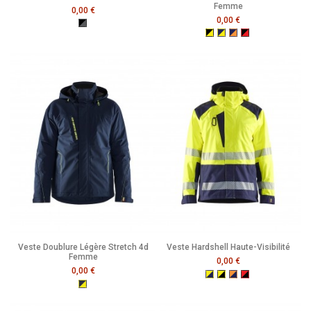
Femme
0,00 €
0,00 €
Noir/Gris Clair
Noir/Jaune Fluo
Marine/Jaune Fluo
Marine/Orange Fluo
Noir/Rouge Fluo
Veste Doublure Légère Stretch 4d
Veste Hardshell Haute-Visibilité
Femme
0,00 €
0,00 €
Jaune Fluo/Marine
Jaune Fluo/Noir
Orange Fluo/Marine
Rouge Fluo/Noir
Bleu Marine Foncé/Jaune Fluo