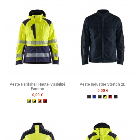
Veste Hardshell Haute-Visibilité
Veste Industrie Stretch 2D
Femme
0,00 €
0,00 €
Marine Foncé/Noir
Marine/Bleu Roi
Gris Moyen/Noir
Noir/Jaune Fluo
Noir/Rouge
Noir/Gris Fon
Jaune Fluo/Marine
Jaune Fluo/Noir
Orange Fluo/Marine
Rouge Fluo/Noir