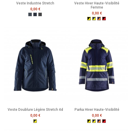
Veste Industrie Stretch
Veste Hiver Haute-Visibilité
Femme
0,00 €
0,00 €
Noir
Marine Foncé
Gris Moyen
Noir/Jaune Fluo
Marine/Jaune Fluo
Marine/Orange Fluo
Noir/Rouge Fluo
Veste Doublure Légère Stretch 4d
Parka Hiver Haute-Visibilité
0,00 €
0,00 €
Bleu Marine Foncé/Jaune Fluo
Noir/Jaune Fluo
Marine/Jaune Fluo
Marine/Orange Fluo
Noir/Rouge Fluo