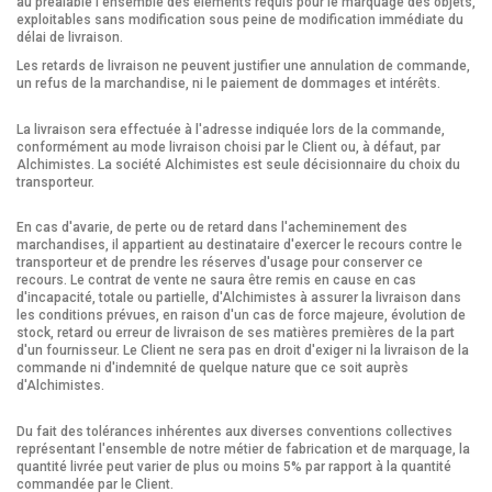
au préalable l'ensemble des éléments requis pour le marquage des objets,
exploitables sans modification sous peine de modification immédiate du
délai de livraison.
Les retards de livraison ne peuvent justifier une annulation de commande,
un refus de la marchandise, ni le paiement de dommages et intérêts.
La livraison sera effectuée à l'adresse indiquée lors de la commande,
conformément au mode livraison choisi par le Client ou, à défaut, par
Alchimistes. La société Alchimistes est seule décisionnaire du choix du
transporteur.
En cas d'avarie, de perte ou de retard dans l'acheminement des
marchandises, il appartient au destinataire d'exercer le recours contre le
transporteur et de prendre les réserves d'usage pour conserver ce
recours. Le contrat de vente ne saura être remis en cause en cas
d'incapacité, totale ou partielle, d'Alchimistes à assurer la livraison dans
les conditions prévues, en raison d'un cas de force majeure, évolution de
stock, retard ou erreur de livraison de ses matières premières de la part
d'un fournisseur. Le Client ne sera pas en droit d'exiger ni la livraison de la
commande ni d'indemnité de quelque nature que ce soit auprès
d'Alchimistes.
Du fait des tolérances inhérentes aux diverses conventions collectives
représentant l'ensemble de notre métier de fabrication et de marquage, la
quantité livrée peut varier de plus ou moins 5% par rapport à la quantité
commandée par le Client.