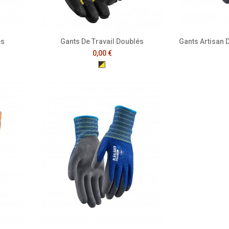
és
Gants De Travail Doublés
Gants Artisan 
0,00 €
cé/Blanc
Marine Foncé/Jaune