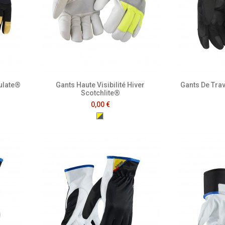
sulate®
Gants Haute Visibilité Hiver
Gants De Trav
Scotchlite®
0,00 €
 Fluo
Jaune Fluo/Gris Clair