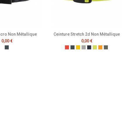
lcro Non Métallique
Ceinture Stretch 2d Non Métallique
0,00 €
0,00 €
Noir
Rouge
Noir
Jaune
Gris Clair
Marine Foncé
Jaune Fluo
Orange Fluo
Vert Kaki