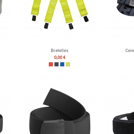
Bretelles
Cein
0,00 €
Rouge
Noir
Bleu Roi
Jaune Fluo