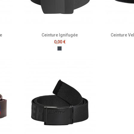
e
Ceinture Ignifugée
Ceinture Ve
0,00 €
Noir