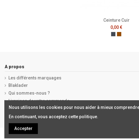
Ceinture Cuir
0,00 €
Noir
Marron
A propos
Les différents marquages
Blaklader
Qui sommes-nous ?
Livraison de votre commande
Nous utilisons les cookies pour nous aider à mieux comprendre
Mentions légales
En continuant, vous acceptez cette politique.
Accepter
Copyrights © 2019 ALCHIMISTES BORDEAUX