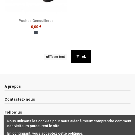
Poches Genouillères
0,00 €
Noir
ok
Effacer tout
A propos
Contactez-nous
Follow us
Nous utilisons les cookies pour nous aider à mieux comprendre comment
Newsletter
nos visiteurs parcourent le site.
En continuant, vous acceptez cette politique.