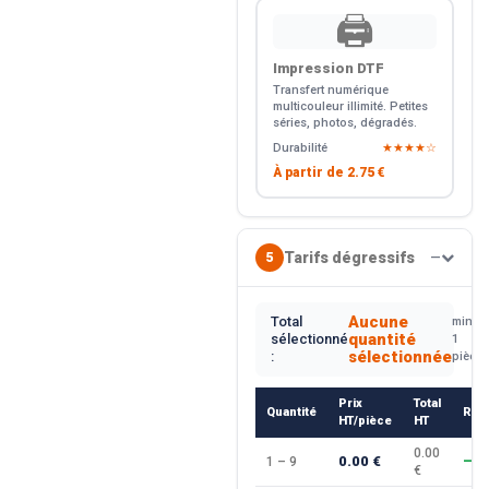
🖨️
Impression DTF
Transfert numérique
multicouleur illimité. Petites
séries, photos, dégradés.
Durabilité
★★★★☆
À partir de
2.75 €
Tarifs dégressifs
5
—
Aucune
Total
min.
quantité
sélectionné
1
sélectionnée
:
pièce
Prix
Total
Quantité
Rem
HT/pièce
HT
0.00
0.00 €
1 – 9
—
€