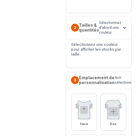
Sélectionnez
Tailles &
2
d'abord une
quantités
couleur
Sélectionnez une couleur
pour afficher les stocks par
taille.
Emplacement de
Non
3
personnalisation
sélectionné
Face
Dos