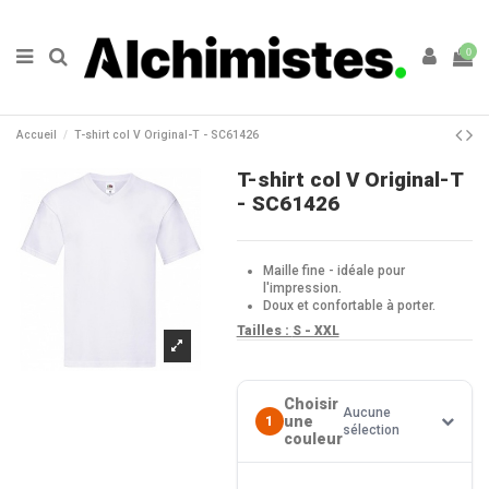
0
Accueil
T-shirt col V Original-T - SC61426
T-shirt col V Original-T
- SC61426
Maille fine - idéale pour
l'impression.
Doux et confortable à porter.
Tailles :
S - XXL
Choisir
Aucune
une
1
sélection
couleur