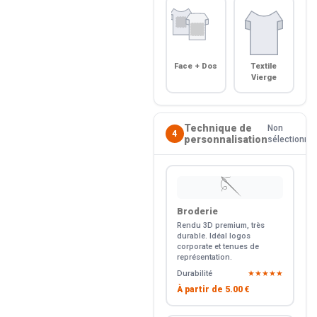
Face + Dos
Textile
Vierge
Technique de
Non
4
personnalisation
sélectionné
🪡
Broderie
Rendu 3D premium, très
durable. Idéal logos
corporate et tenues de
représentation.
Durabilité
★★★★★
À partir de
5.00 €