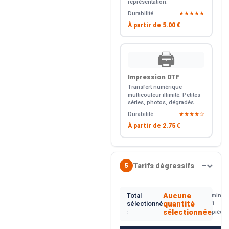
représentation.
Durabilité
★★★★★
À partir de
5.00 €
🖨️
Impression DTF
Transfert numérique
multicouleur illimité. Petites
séries, photos, dégradés.
Durabilité
★★★★☆
À partir de
2.75 €
Tarifs dégressifs
5
—
Aucune
Total
min.
quantité
sélectionné
1
sélectionnée
:
pièce