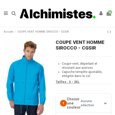
0
Accueil
COUPE VENT HOMME SIROCCO - CGSIR
COUPE VENT HOMME
SIROCCO - CGSIR
Coupe-vent, déperlant et
résistant aux averses.
Capuche tempête ajustable,
intégrée dans le col.
Tailles :
S - 3XL
Choisir
Aucune
une
1
sélection
couleur