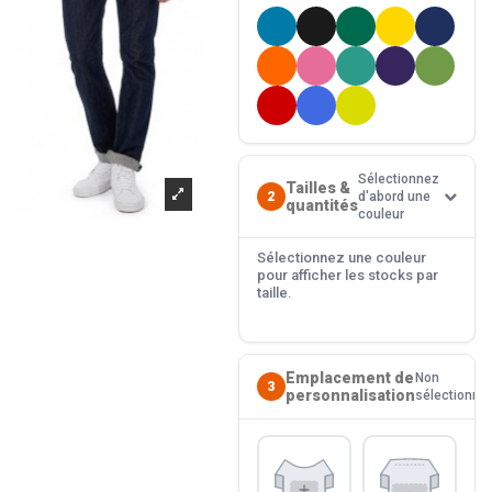
Sélectionnez
Tailles &
2
d'abord une
quantités
couleur
Sélectionnez une couleur
pour afficher les stocks par
taille.
Emplacement de
Non
3
personnalisation
sélectionné