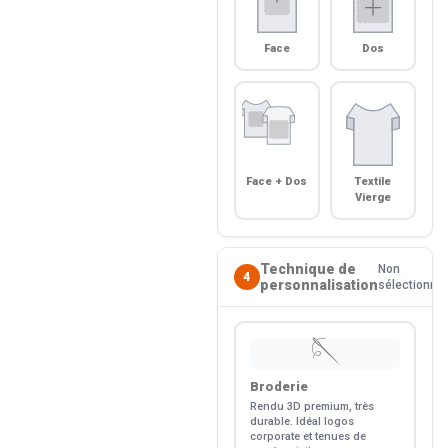
Face
Dos
Face + Dos
Textile
Vierge
Technique de
Non
4
personnalisation
sélectionné
🪡
Broderie
Rendu 3D premium, très
durable. Idéal logos
corporate et tenues de