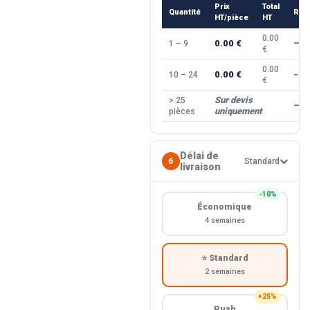
Prix
Total
Quantité
Rem
HT/pièce
HT
0.00
0.00 €
1 – 9
—
€
0.00
0.00 €
10 – 24
−10
€
Sur devis
> 25
—
uniquement
pièces
Délai de
6
Standard
livraison
−10%
Économique
4 semaines
⭐ Standard
2 semaines
+25%
Rush