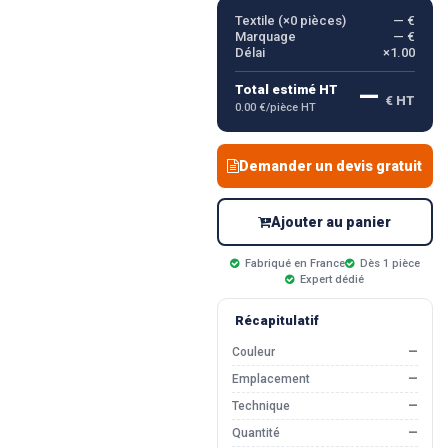
Textile (×
0
pièces)
— €
Marquage
— €
Délai
×1.00
—
Total estimé HT
€ HT
0.00 €/pièce HT
Demander un devis gratuit
Ajouter au panier
Fabriqué en France
Dès 1 pièce
Expert dédié
Récapitulatif
Couleur
—
Emplacement
—
Technique
—
Quantité
—