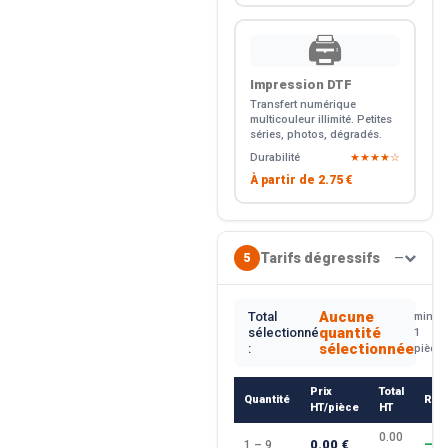
🖨️
Impression DTF
Transfert numérique
multicouleur illimité. Petites
séries, photos, dégradés.
Durabilité
★★★★☆
À partir de
2.75 €
Tarifs dégressifs
5
—
Aucune
Total
min.
quantité
sélectionné
1
sélectionnée
:
pièce
Prix
Total
Quantité
Rem
HT/pièce
HT
0.00
0.00 €
1 – 9
—