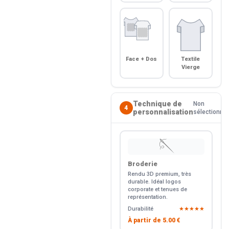
Face + Dos
Textile
Vierge
Technique de
Non
4
personnalisation
sélectionné
🪡
Broderie
Rendu 3D premium, très
durable. Idéal logos
corporate et tenues de
représentation.
Durabilité
★★★★★
À partir de
5.00 €