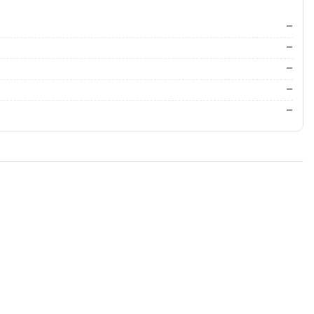
—
—
—
—
—