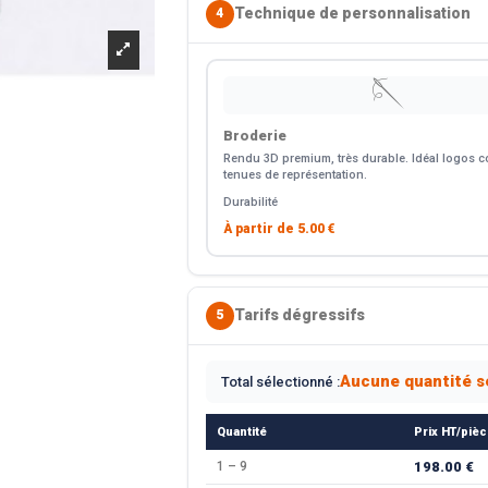
Technique de personnalisation
4
🪡
Broderie
Rendu 3D premium, très durable. Idéal logos co
tenues de représentation.
Durabilité
À partir de
5.00 €
Tarifs dégressifs
5
Aucune quantité s
Total sélectionné :
Quantité
Prix HT/piè
1 – 9
198.00 €