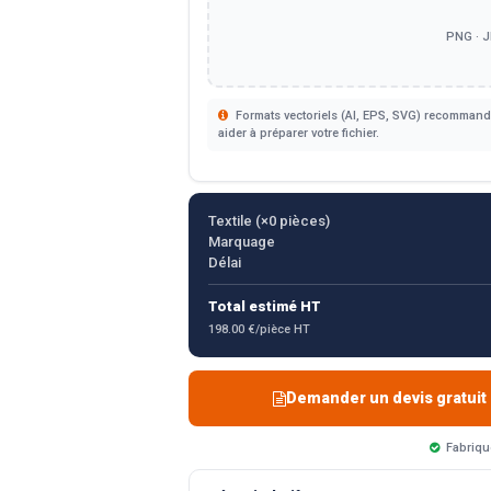
PNG · J
Formats vectoriels (AI, EPS, SVG) recommandé
aider à préparer votre fichier.
Textile (×
0
pièces)
Marquage
Délai
Total estimé HT
198.00 €/pièce HT
Demander un devis gratuit
Fabriqu