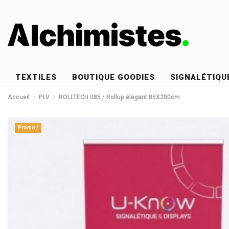
TEXTILES
BOUTIQUE GOODIES
SIGNALÉTIQU
Accueil
PLV
ROLLTECH 085 / Rollup élégant 85X200cm
Promo !