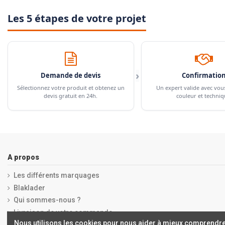
Les 5 étapes de votre projet
›
Demande de devis
Confirmatio
Sélectionnez votre produit et obtenez un
Un expert valide avec vou
devis gratuit en 24h.
couleur et techniq
A propos
Les différents marquages
Blaklader
Qui sommes-nous ?
Livraison de votre commande
Nous utilisons les cookies pour nous aider à mieux comprendre
Mentions légales