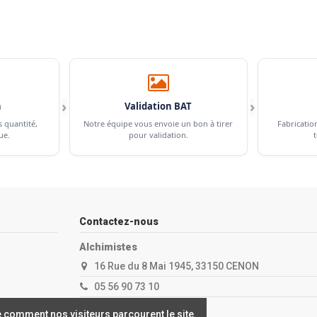
›
›
n
Validation BAT
s quantité,
Notre équipe vous envoie un bon à tirer
Fabricatio
ue.
pour validation.
t
Contactez-nous
Alchimistes
16 Rue du 8 Mai 1945, 33150 CENON
05 56 90 73 10
contact@alchimistes.fr
 comment nos visiteurs parcourent le site.