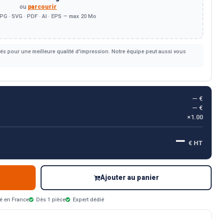
ou
parcourir
PG · SVG · PDF · AI · EPS — max 20 Mo
s pour une meilleure qualité d'impression. Notre équipe peut aussi vous
— €
— €
×1.00
—
€ HT
Ajouter au panier
é en France
Dès 1 pièce
Expert dédié