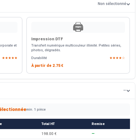
Non sélectionné
🖨️
Impression DTF
rporate et
Transfert numérique multicouleur illimité. Petites séries,
photos, dégradés.
★★★★★
Durabilité
★★★★☆
À partir de
2.75 €
—
électionnée
min. 1 pièce
ce
Total HT
Remise
198.00 €
—