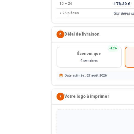
10 – 24
178.20 €
> 25 pièces
Sur devis 
Délai de livraison
6
−10%
Économique
4 semaines
Date estimée :
21 août 2026
Votre logo à imprimer
7