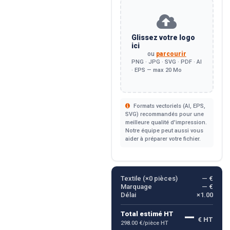
Glissez votre logo
ici
ou
parcourir
PNG · JPG · SVG · PDF · AI
· EPS — max 20 Mo
Formats vectoriels (AI, EPS,
SVG) recommandés pour une
meilleure qualité d'impression.
Notre équipe peut aussi vous
aider à préparer votre fichier.
Textile (×
0
pièces)
— €
Marquage
— €
Délai
×1.00
—
Total estimé HT
€ HT
298.00 €/pièce HT