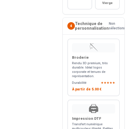
Vierge
Technique de
Non
4
personnalisation
sélectionné
🪡
Broderie
Rendu 3D premium, très
durable. Idéal logos
corporate et tenues de
représentation.
Durabilité
★★★★★
À partir de
5.00 €
🖨️
Impression DTF
Transfert numérique
multicouleur illimité. Petites