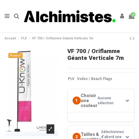
0
Accueil
PLV
VF 700 / Oriflamme Géante Verticale 7m
VF 700 / Oriflamme
Promo !
Géante Verticale 7m
PLV
Voiles / Beach Flags
Choisir
Aucune
une
1
sélection
couleur
Sélectionnez
Tailles &
2
d'abord une