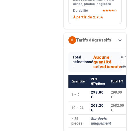
séries, photos, dégradés.
Durabilité
★★★★☆
À partir de
2.75 €
Tarifs dégressifs
5
—
Aucune
Total
min.
quantité
sélectionné
1
sélectionnée
:
pièce
Prix
Quantité
Total HT
HT/pièce
298.00
298.00
1 – 9
€
€
268.20
2682.00
10 – 24
€
€
Sur devis
> 25
uniquement
pièces