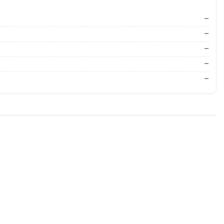
—
—
—
—
—