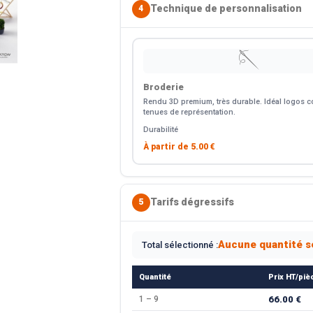
Technique de personnalisation
4
🪡
Broderie
Rendu 3D premium, très durable. Idéal logos co
tenues de représentation.
Durabilité
À partir de
5.00 €
Tarifs dégressifs
5
Aucune quantité s
Total sélectionné :
Quantité
Prix HT/piè
1 – 9
66.00 €