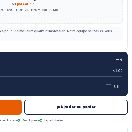
ou
parcourir
PG · SVG · PDF · AI · EPS — max 20 Mo
s pour une meilleure qualité d'impression. Notre équipe peut aussi vous
— €
— €
×1.00
—
€ HT
Ajouter au panier
é en France
Dès 1 pièce
Expert dédié