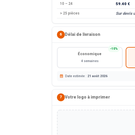
10 – 24
59.40 €
> 25 pièces
Sur devis 
Délai de livraison
6
−10%
Économique
4 semaines
Date estimée :
21 août 2026
Votre logo à imprimer
7