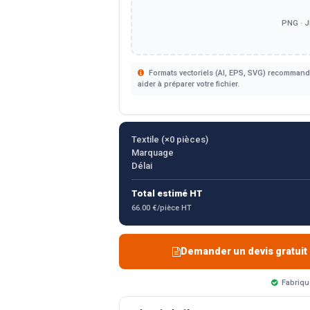
PNG · J
Formats vectoriels (AI, EPS, SVG) recommandé
aider à préparer votre fichier.
Textile (×
0
pièces)
Marquage
Délai
Total estimé HT
66.00 €/pièce HT
Demander un devis gratuit
Fabriqu