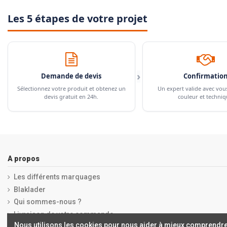
Les 5 étapes de votre projet
›
Demande de devis
Confirmatio
Sélectionnez votre produit et obtenez un
Un expert valide avec vou
devis gratuit en 24h.
couleur et techniq
A propos
Les différents marquages
Blaklader
Qui sommes-nous ?
Livraison de votre commande
Nous utilisons les cookies pour nous aider à mieux comprendre
Mentions légales