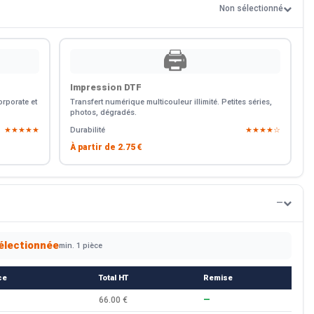
Non sélectionné
🖨️
Impression DTF
rporate et
Transfert numérique multicouleur illimité. Petites séries,
photos, dégradés.
★★★★★
Durabilité
★★★★☆
À partir de
2.75 €
—
électionnée
min. 1 pièce
ce
Total HT
Remise
66.00 €
—