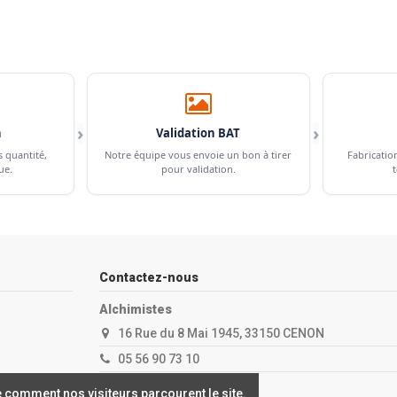
›
›
n
Validation BAT
s quantité,
Notre équipe vous envoie un bon à tirer
Fabricatio
ue.
pour validation.
t
Contactez-nous
Alchimistes
16 Rue du 8 Mai 1945, 33150 CENON
05 56 90 73 10
contact@alchimistes.fr
 comment nos visiteurs parcourent le site.