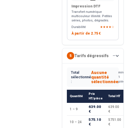
Impression DTF
Transfert numérique
multicouleur illimité. Petites
séries, photos, dégradés.
Durabilité
★★★★☆
À partir de
2.75 €
Tarifs dégressifs
5
—
Aucune
Total
min.
quantité
sélectionné
1
sélectionnée
:
pièce
Prix
Quantité
Total HT
HT/pièce
639.00
639.00
1 – 9
€
€
575.10
5751.00
10 – 24
€
€