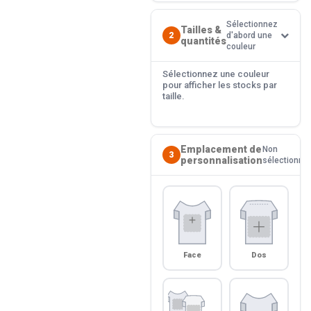
Sélectionnez
Tailles &
2
d'abord une
quantités
couleur
Sélectionnez une couleur
pour afficher les stocks par
taille.
Emplacement de
Non
3
personnalisation
sélectionné
Face
Dos