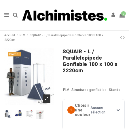
0
Accueil
PLV
SQUAIR - L / Parallelepipede Gonflable 100 x 100 x
2220cm
SQUAIR - L /
Promo !
Parallelepipede
Gonflable 100 x 100 x
2220cm
PLV
Structures gonflables
Stands
Choisir
Aucune
une
1
sélection
couleur