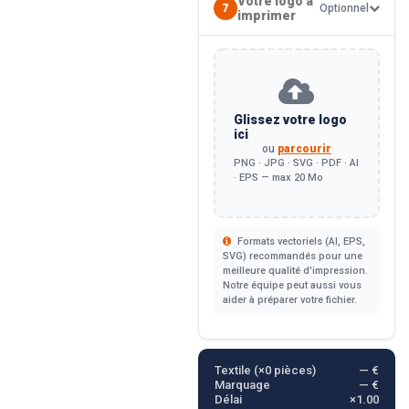
Votre logo à
7
Optionnel
imprimer
Glissez votre logo
ici
ou
parcourir
PNG · JPG · SVG · PDF · AI
· EPS — max 20 Mo
Formats vectoriels (AI, EPS,
SVG) recommandés pour une
meilleure qualité d'impression.
Notre équipe peut aussi vous
aider à préparer votre fichier.
Textile (×
0
pièces)
— €
Marquage
— €
Délai
×1.00