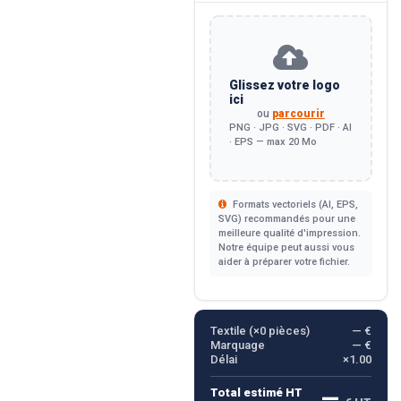
Glissez votre logo
ici
ou
parcourir
PNG · JPG · SVG · PDF · AI
· EPS — max 20 Mo
Formats vectoriels (AI, EPS,
SVG) recommandés pour une
meilleure qualité d'impression.
Notre équipe peut aussi vous
aider à préparer votre fichier.
Textile (×
0
pièces)
— €
Marquage
— €
Délai
×1.00
—
Total estimé HT