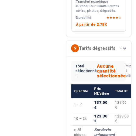
Transfert numérique
multicouleur illimité. Petites
séries, photos, dégradés.
Durabilité
★★★★☆
À partir de
2.75 €
Tarifs dégressifs
5
—
Aucune
Total
min.
quantité
sélectionné
1
sélectionnée
:
pièce
Prix
Quantité
Total HT
HT/pièce
137.00
137.00
1 – 9
€
€
123.30
1233.00
10 – 24
€
€
Sur devis
> 25
uniquement
pièces