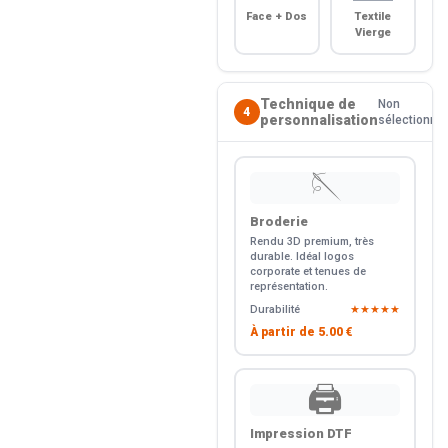
Face + Dos
Textile
Vierge
Technique de
Non
4
personnalisation
sélectionné
🪡
Broderie
Rendu 3D premium, très
durable. Idéal logos
corporate et tenues de
représentation.
Durabilité
★★★★★
À partir de
5.00 €
🖨️
Impression DTF