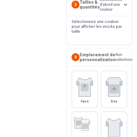
Tailles &
2
d'abord une
quantités
couleur
Sélectionnez une couleur
pour afficher les stocks par
taille.
Emplacement de
Non
3
personnalisation
sélectionné
Face
Dos