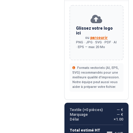
Glissez votre logo
ici
ou
parcourir
PNG · JPG · SVG · PDF · AI
· EPS — max 20 Mo
Formats vectoriels (AI, EPS,
SVG) recommandés pour une
meilleure qualité d'impression.
Notre équipe peut aussi vous
aider à préparer votre fichier.
Textile (×
0
pièces)
— €
Marquage
— €
Délai
×1.00
—
Total estimé HT