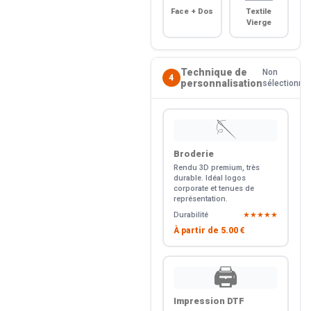
Face + Dos
Textile
Vierge
Technique de
Non
4
personnalisation
sélectionné
🪡
Broderie
Rendu 3D premium, très
durable. Idéal logos
corporate et tenues de
représentation.
Durabilité
★★★★★
À partir de
5.00 €
🖨️
Impression DTF