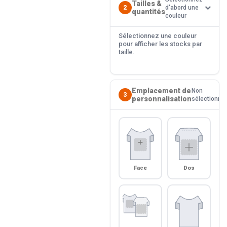
Tailles &
2
d'abord une
quantités
couleur
Sélectionnez une couleur
pour afficher les stocks par
taille.
Emplacement de
Non
3
personnalisation
sélectionné
Face
Dos