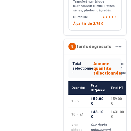
Transfert numérique
multicouleur illimité. Petites
séries, photos, dégradés.
Durabilité
★★★★☆
À partir de
2.75 €
Tarifs dégressifs
5
—
Aucune
Total
min.
quantité
sélectionné
1
sélectionnée
:
pièce
Prix
Quantité
Total HT
HT/pièce
159.00
159.00
1 – 9
€
€
143.10
1431.00
10 – 24
€
€
Sur devis
> 25
uniquement
pièces