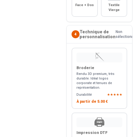
Face + Dos
Textile
Vierge
Technique de
Non
4
personnalisation
sélectionné
🪡
Broderie
Rendu 3D premium, très
durable. Idéal logos
corporate et tenues de
représentation.
Durabilité
★★★★★
À partir de
5.00 €
🖨️
Impression DTF