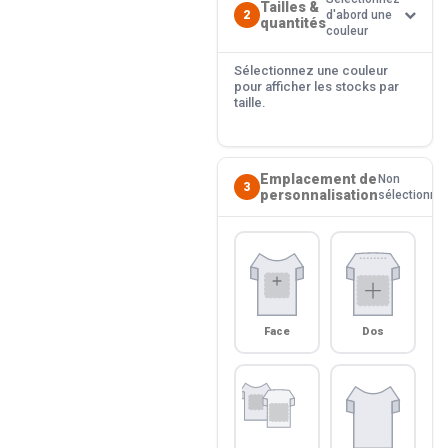
Tailles &
2
d'abord une
quantités
couleur
Sélectionnez une couleur
pour afficher les stocks par
taille.
Emplacement de
Non
3
personnalisation
sélectionné
Face
Dos