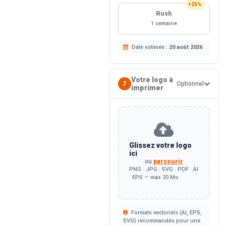
+25%
Rush
1 semaine
Date estimée :
20 août 2026
Votre logo à
7
Optionnel
imprimer
Glissez votre logo
ici
ou
parcourir
PNG · JPG · SVG · PDF · AI
· EPS — max 20 Mo
Formats vectoriels (AI, EPS,
SVG) recommandés pour une