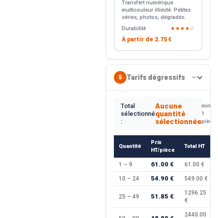
Transfert numérique
multicouleur illimité. Petites
séries, photos, dégradés.
Durabilité
★★★★☆
À partir de
2.75 €
Tarifs dégressifs
5
—
Aucune
Total
min.
quantité
sélectionné
1
sélectionnée
:
pièce
Prix
Quantité
Total HT
HT/pièce
61.00 €
1 – 9
61.00 €
54.90 €
10 – 24
549.00 €
1296.25
51.85 €
25 – 49
€
2440.00