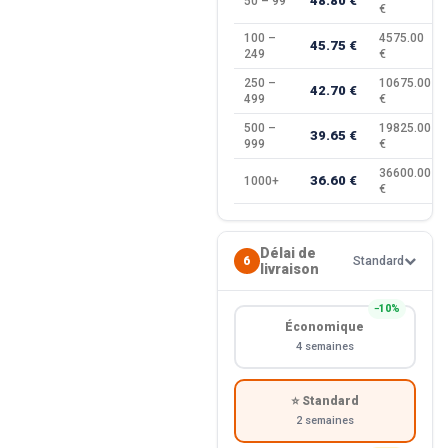
48.80 €
50 – 99
€
100 –
4575.00
45.75 €
249
€
250 –
10675.00
42.70 €
499
€
500 –
19825.00
39.65 €
999
€
36600.00
36.60 €
1000+
€
Délai de
6
Standard
livraison
−10%
Économique
4 semaines
⭐ Standard
2 semaines