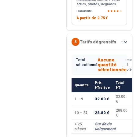
séries, photos, dégradés.
Durabilité
★★★★☆
À partir de
2.75 €
Tarifs dégressifs
5
—
Aucune
Total
min.
quantité
sélectionné
1
sélectionnée
:
pièce
Prix
Total
Quantité
R
HT/pièce
HT
32.00
32.00 €
1 – 9
—
€
288.00
28.80 €
10 – 24
−
€
Sur devis
> 25
—
uniquement
pièces