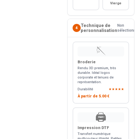
Vierge
Technique de
Non
4
personnalisation
sélectionné
🪡
Broderie
Rendu 3D premium, très
durable. Idéal logos
corporate et tenues de
représentation.
Durabilité
★★★★★
À partir de
5.00 €
🖨️
Impression DTF
Transfert numérique
multicouleur illimité. Petites