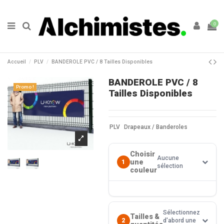
0
Accueil
PLV
BANDEROLE PVC / 8 Tailles Disponibles
BANDEROLE PVC / 8
Promo !
Tailles Disponibles
PLV
Drapeaux / Banderoles
Choisir
Aucune
une
1
sélection
couleur
Sélectionnez
Tailles &
2
d'abord une