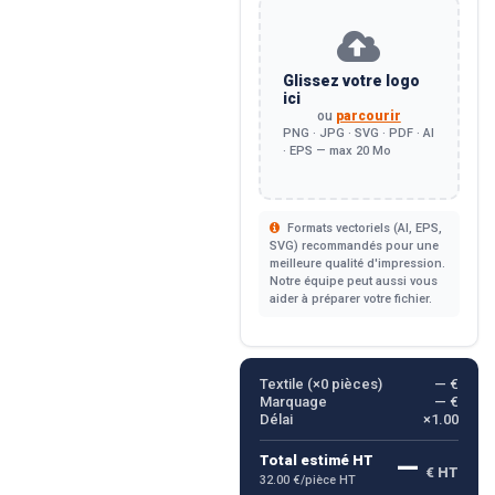
Glissez votre logo
ici
ou
parcourir
PNG · JPG · SVG · PDF · AI
· EPS — max 20 Mo
Formats vectoriels (AI, EPS,
SVG) recommandés pour une
meilleure qualité d'impression.
Notre équipe peut aussi vous
aider à préparer votre fichier.
Textile (×
0
pièces)
— €
Marquage
— €
Délai
×1.00
—
Total estimé HT
€ HT
32.00 €/pièce HT