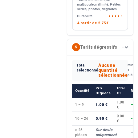
multicouleur illimité. Petites
séries, photos, dégradés.
Durabilité
★★★★☆
À partir de
2.75 €
Tarifs dégressifs
5
—
Aucune
Total
min.
quantité
sélectionné
1
sélectionnée
:
pièce
Prix
Total
Quantité
Rem
HT/pièce
HT
1.00
1.00 €
1 – 9
—
€
9.00
0.90 €
10 – 24
−10
€
Sur devis
> 25
—
uniquement
pièces