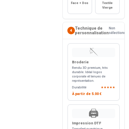
Face + Dos
Textile
Vierge
Technique de
Non
4
personnalisation
sélectionné
🪡
Broderie
Rendu 3D premium, très
durable. Idéal logos
corporate et tenues de
représentation.
Durabilité
★★★★★
À partir de
5.00 €
🖨️
Impression DTF
Transfert numérique