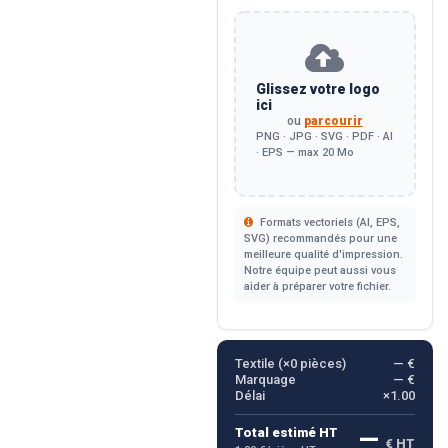
Glissez votre logo
ici
ou
parcourir
PNG · JPG · SVG · PDF · AI
· EPS — max 20 Mo
Formats vectoriels (AI, EPS,
SVG) recommandés pour une
meilleure qualité d'impression.
Notre équipe peut aussi vous
aider à préparer votre fichier.
Textile (×
0
pièces)
— €
Marquage
— €
Délai
×1.00
—
Total estimé HT
€ HT