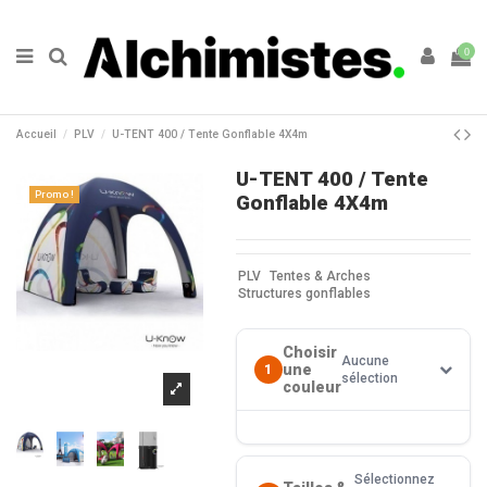
0
Accueil
PLV
U-TENT 400 / Tente Gonflable 4X4m
U-TENT 400 / Tente
Promo !
Gonflable 4X4m
PLV
Tentes & Arches
Structures gonflables
Choisir
Aucune
une
1
sélection
couleur
Sélectionnez