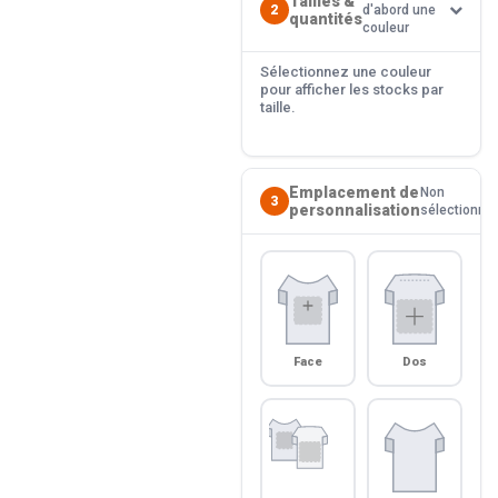
Tailles &
2
d'abord une
quantités
couleur
Sélectionnez une couleur
pour afficher les stocks par
taille.
Emplacement de
Non
3
personnalisation
sélectionné
Face
Dos