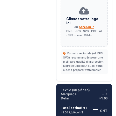
Glissez votre logo
ici
ou
parcourir
PNG · JPG · SVG · PDF · AI
· EPS — max 20 Mo
Formats vectoriels (AI, EPS,
SVG) recommandés pour une
meilleure qualité d'impression.
Notre équipe peut aussi vous
aider à préparer votre fichier.
Textile (×
0
pièces)
— €
Marquage
— €
Délai
×1.00
—
Total estimé HT
€ HT
49.00 €/pièce HT