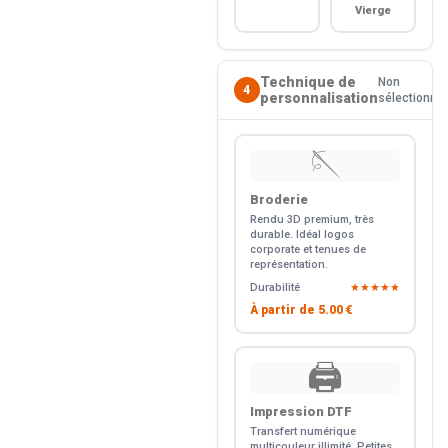
Vierge
Technique de
Non
4
personnalisation
sélectionné
🪡
Broderie
Rendu 3D premium, très
durable. Idéal logos
corporate et tenues de
représentation.
Durabilité
★★★★★
À partir de
5.00 €
🖨️
Impression DTF
Transfert numérique
multicouleur illimité. Petites