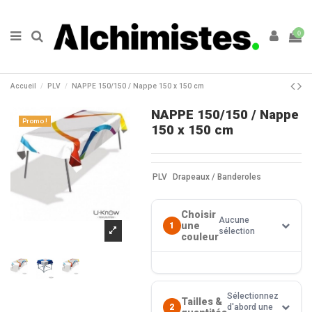
0
Accueil
PLV
NAPPE 150/150 / Nappe 150 x 150 cm
NAPPE 150/150 / Nappe
Promo !
150 x 150 cm
PLV
Drapeaux / Banderoles
Choisir
Aucune
une
1
sélection
couleur
Sélectionnez
Tailles &
2
d'abord une