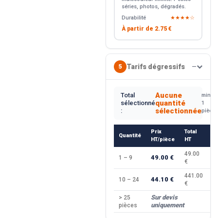
séries, photos, dégradés.
Durabilité
★★★★☆
À partir de
2.75 €
Tarifs dégressifs
5
—
Aucune
Total
min.
quantité
sélectionné
1
sélectionnée
:
pièce
Prix
Total
Quantité
R
HT/pièce
HT
49.00
49.00 €
1 – 9
—
€
441.00
44.10 €
10 – 24
−
€
Sur devis
> 25
—
uniquement
pièces