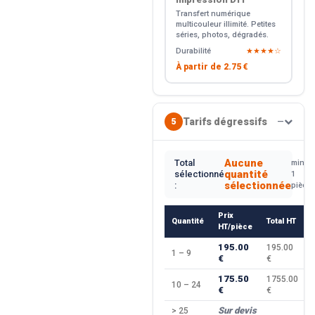
Transfert numérique
multicouleur illimité. Petites
séries, photos, dégradés.
Durabilité
★★★★☆
À partir de
2.75 €
Tarifs dégressifs
5
—
Aucune
Total
min.
quantité
sélectionné
1
sélectionnée
:
pièce
Prix
Quantité
Total HT
HT/pièce
195.00
195.00
1 – 9
€
€
175.50
1755.00
10 – 24
€
€
Sur devis
> 25