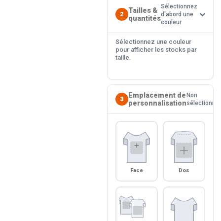
Sélectionnez
Tailles &
2
d'abord une
quantités
couleur
Sélectionnez une couleur
pour afficher les stocks par
taille.
Emplacement de
Non
3
personnalisation
sélectionné
Face
Dos