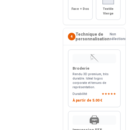
Face + Dos
Textile
Vierge
Technique de
Non
4
personnalisation
sélectionné
🪡
Broderie
Rendu 3D premium, très
durable. Idéal logos
corporate et tenues de
représentation.
Durabilité
★★★★★
À partir de
5.00 €
🖨️
Impression DTF