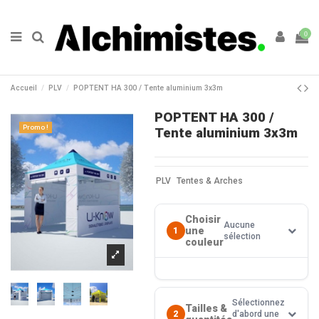
0
Accueil
PLV
POPTENT HA 300 / Tente aluminium 3x3m
POPTENT HA 300 /
Promo !
Tente aluminium 3x3m
PLV
Tentes & Arches
Choisir
Aucune
une
1
sélection
couleur
Sélectionnez
Tailles &
2
d'abord une