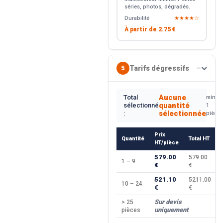
séries, photos, dégradés.
Durabilité
★★★★☆
À partir de
2.75 €
Tarifs dégressifs
5
—
Aucune
Total
min.
quantité
sélectionné
1
sélectionnée
:
pièce
Prix
Quantité
Total HT
HT/pièce
579.00
579.00
1 – 9
€
€
521.10
5211.00
10 – 24
€
€
Sur devis
> 25
uniquement
pièces