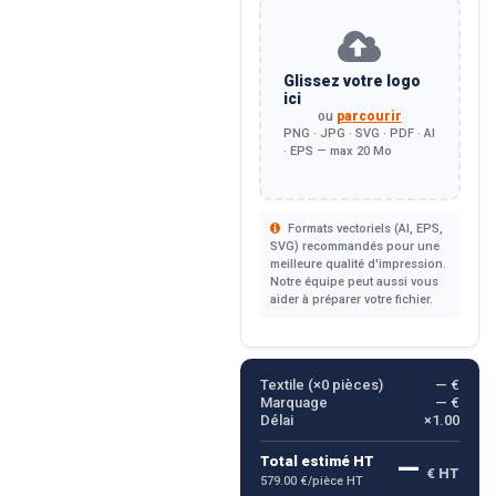
Glissez votre logo
ici
ou
parcourir
PNG · JPG · SVG · PDF · AI
· EPS — max 20 Mo
Formats vectoriels (AI, EPS,
SVG) recommandés pour une
meilleure qualité d'impression.
Notre équipe peut aussi vous
aider à préparer votre fichier.
Textile (×
0
pièces)
— €
Marquage
— €
Délai
×1.00
—
Total estimé HT
€ HT
579.00 €/pièce HT