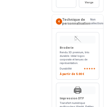
Vierge
Technique de
Non
4
personnalisation
sélectionné
🪡
Broderie
Rendu 3D premium, très
durable. Idéal logos
corporate et tenues de
représentation.
Durabilité
★★★★★
À partir de
5.00 €
🖨️
Impression DTF
Transfert numérique
multicouleur illimité. Petites