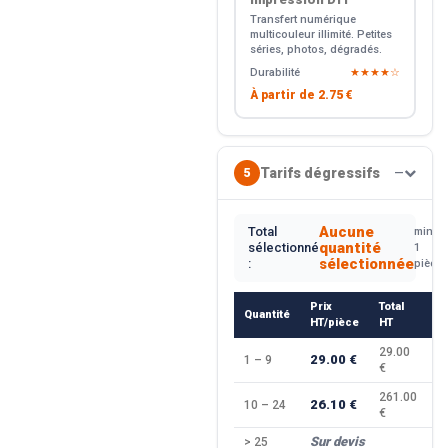
Transfert numérique
multicouleur illimité. Petites
séries, photos, dégradés.
Durabilité
★★★★☆
À partir de
2.75 €
Tarifs dégressifs
5
—
Aucune
Total
min.
quantité
sélectionné
1
sélectionnée
:
pièce
Prix
Total
Quantité
R
HT/pièce
HT
29.00
29.00 €
1 – 9
—
€
261.00
26.10 €
10 – 24
−
€
Sur devis
> 25