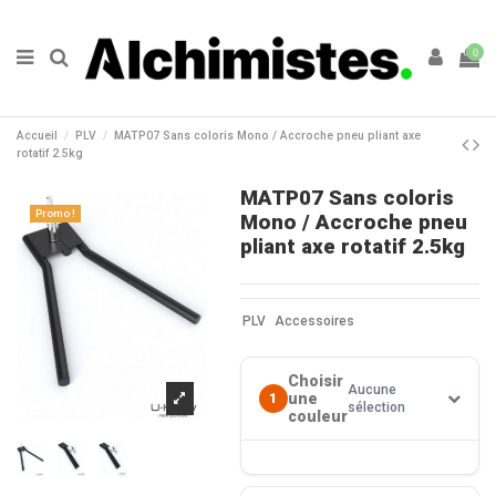
0
Accueil
PLV
MATP07 Sans coloris Mono / Accroche pneu pliant axe
rotatif 2.5kg
MATP07 Sans coloris
Promo !
Mono / Accroche pneu
pliant axe rotatif 2.5kg
PLV
Accessoires
Choisir
Aucune
une
1
sélection
couleur