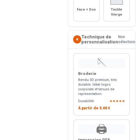
Face + Dos
Textile
Vierge
Technique de
Non
4
personnalisation
sélectionné
🪡
Broderie
Rendu 3D premium, très
durable. Idéal logos
corporate et tenues de
représentation.
Durabilité
★★★★★
À partir de
5.00 €
🖨️
Impression DTF