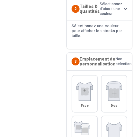
Sélectionnez
Tailles &
2
d'abord une
quantités
couleur
Sélectionnez une couleur
pour afficher les stocks par
taille.
Emplacement de
Non
3
personnalisation
sélectionné
Face
Dos