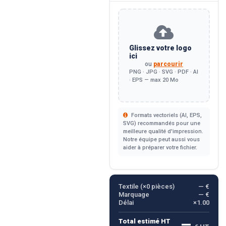
Glissez votre logo
ici
ou
parcourir
PNG · JPG · SVG · PDF · AI
· EPS — max 20 Mo
Formats vectoriels (AI, EPS,
SVG) recommandés pour une
meilleure qualité d'impression.
Notre équipe peut aussi vous
aider à préparer votre fichier.
Textile (×
0
pièces)
— €
Marquage
— €
Délai
×1.00
—
Total estimé HT