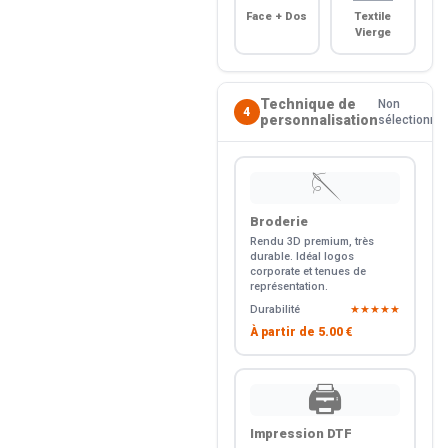
Face + Dos
Textile
Vierge
Technique de
Non
4
personnalisation
sélectionné
🪡
Broderie
Rendu 3D premium, très
durable. Idéal logos
corporate et tenues de
représentation.
Durabilité
★★★★★
À partir de
5.00 €
🖨️
Impression DTF