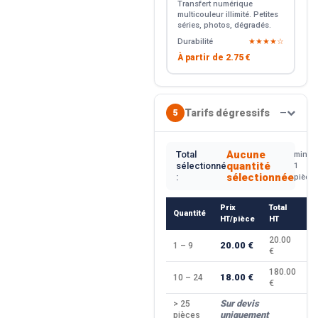
Transfert numérique
multicouleur illimité. Petites
séries, photos, dégradés.
Durabilité
★★★★☆
À partir de
2.75 €
Tarifs dégressifs
5
—
Aucune
Total
min.
quantité
sélectionné
1
sélectionnée
:
pièce
Prix
Total
Quantité
R
HT/pièce
HT
20.00
20.00 €
1 – 9
—
€
180.00
18.00 €
10 – 24
−
€
Sur devis
> 25
—
uniquement
pièces