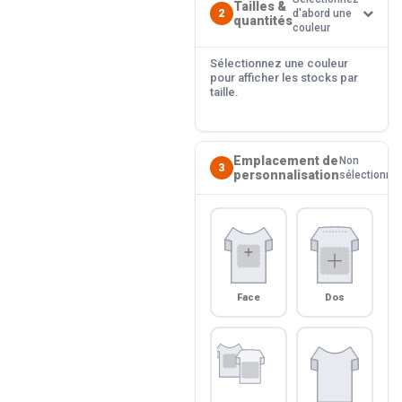
Tailles &
2
d'abord une
quantités
couleur
Sélectionnez une couleur
pour afficher les stocks par
taille.
Emplacement de
Non
3
personnalisation
sélectionné
Face
Dos