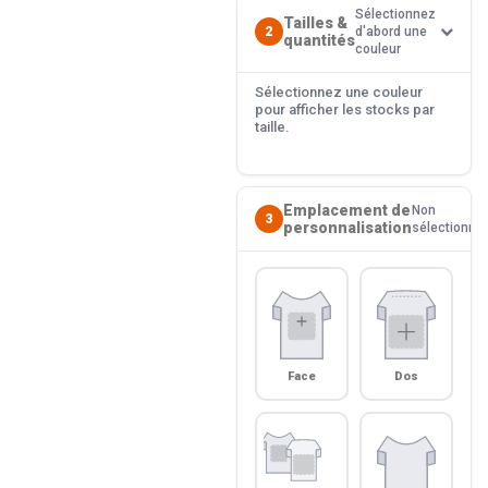
Sélectionnez
Tailles &
2
d'abord une
quantités
couleur
Sélectionnez une couleur
pour afficher les stocks par
taille.
Emplacement de
Non
3
personnalisation
sélectionné
Face
Dos