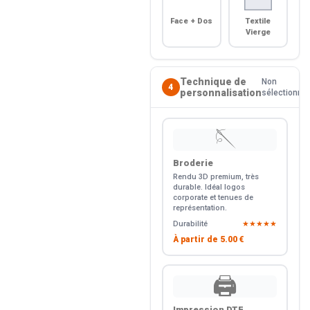
Face + Dos
Textile
Vierge
Technique de
Non
4
personnalisation
sélectionné
🪡
Broderie
Rendu 3D premium, très
durable. Idéal logos
corporate et tenues de
représentation.
Durabilité
★★★★★
À partir de
5.00 €
🖨️
Impression DTF