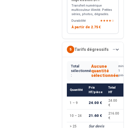
Transfert numérique
multicouleur illimité. Petites
séries, photos, dégradés.
Durabilité
★★★★☆
À partir de
2.75 €
Tarifs dégressifs
5
—
Aucune
Total
min.
quantité
sélectionné
1
sélectionnée
:
pièce
Prix
Total
Quantité
R
HT/pièce
HT
24.00
24.00 €
1 – 9
—
€
216.00
21.60 €
10 – 24
−
€
Sur devis
> 25