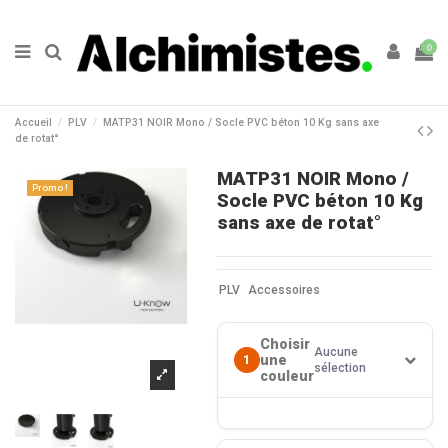
0
Accueil
PLV
MATP31 NOIR Mono / Socle PVC béton 10 Kg sans axe
de rotat°
MATP31 NOIR Mono /
Promo !
Socle PVC béton 10 Kg
sans axe de rotat°
PLV
Accessoires
Choisir
Aucune
une
1
sélection
couleur