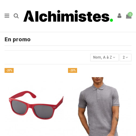
0
En promo
Nom, A à Z
2
-20%
-20%