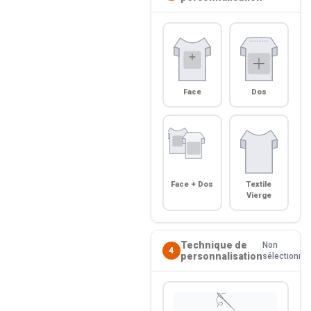
Face
Dos
Face + Dos
Textile
Vierge
Technique de
Non
4
personnalisation
sélectionné
🪡