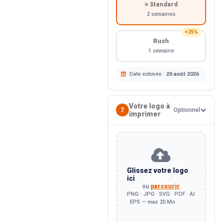
⭐ Standard
2 semaines
+25%
Rush
1 semaine
Date estimée :
20 août 2026
Votre logo à
7
Optionnel
imprimer
Glissez votre logo
ici
ou
parcourir
PNG · JPG · SVG · PDF · AI
· EPS — max 20 Mo