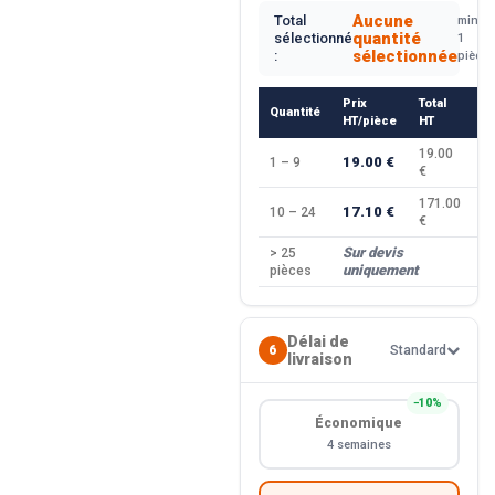
Aucune
Total
min.
quantité
sélectionné
1
sélectionnée
:
pièce
Prix
Total
Quantité
R
HT/pièce
HT
19.00
19.00 €
1 – 9
—
€
171.00
17.10 €
10 – 24
−
€
Sur devis
> 25
—
uniquement
pièces
Délai de
6
Standard
livraison
−10%
Économique
4 semaines