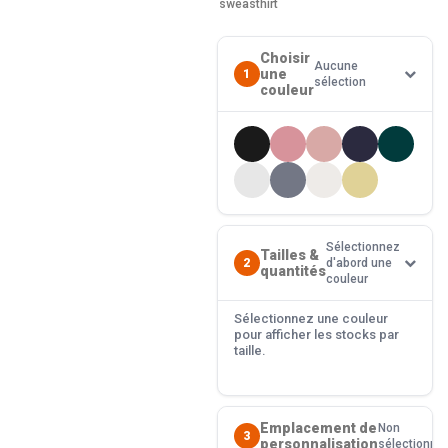
sweasthirt
Choisir
Aucune
une
1
sélection
couleur
Sélectionnez
Tailles &
2
d'abord une
quantités
couleur
Sélectionnez une couleur
pour afficher les stocks par
taille.
Emplacement de
Non
3
personnalisation
sélectionné