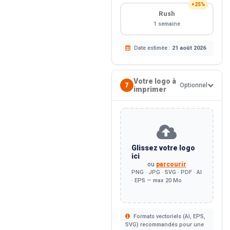
+25%
Rush
1 semaine
Date estimée :
21 août 2026
Votre logo à
7
Optionnel
imprimer
Glissez votre logo
ici
ou
parcourir
PNG · JPG · SVG · PDF · AI
· EPS — max 20 Mo
Formats vectoriels (AI, EPS,
SVG) recommandés pour une