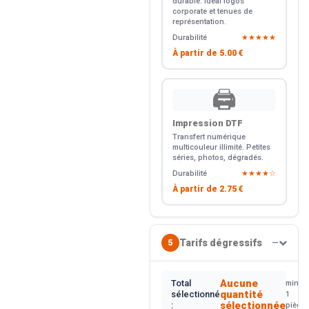
durable. Idéal logos
corporate et tenues de
représentation.
Durabilité
★★★★★
À partir de
5.00 €
🖨️
Impression DTF
Transfert numérique
multicouleur illimité. Petites
séries, photos, dégradés.
Durabilité
★★★★☆
À partir de
2.75 €
Tarifs dégressifs
5
—
Aucune
Total
min.
quantité
sélectionné
1
sélectionnée
:
pièce