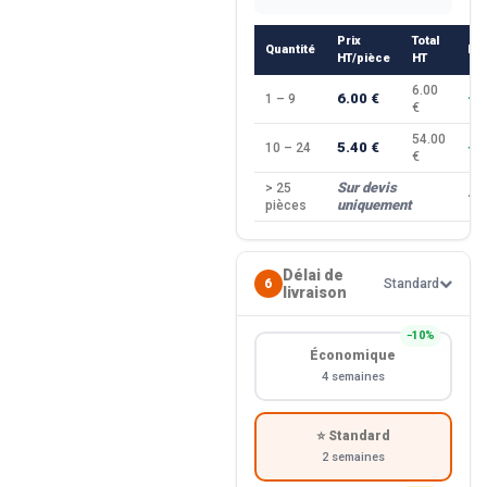
Prix
Total
Quantité
Re
HT/pièce
HT
6.00
6.00 €
1 – 9
—
€
54.00
5.40 €
10 – 24
−1
€
Sur devis
> 25
—
uniquement
pièces
Délai de
6
Standard
livraison
−10%
Économique
4 semaines
⭐ Standard
2 semaines