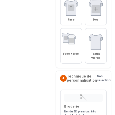
Face
Dos
Face + Dos
Textile
Vierge
Technique de
Non
4
personnalisation
sélectionné
🪡
Broderie
Rendu 3D premium, très