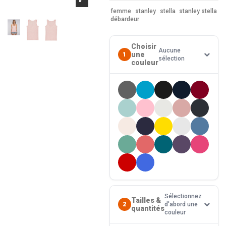
femme
stanley
stella
stanley stella
débardeur
Choisir
Aucune
une
1
sélection
couleur
Sélectionnez
Tailles &
2
d'abord une
quantités
couleur