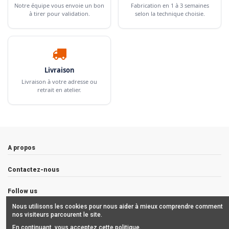
Notre équipe vous envoie un bon
Fabrication en 1 à 3 semaines
à tirer pour validation.
selon la technique choisie.
Livraison
Livraison à votre adresse ou
retrait en atelier.
A propos
Contactez-nous
Follow us
Nous utilisons les cookies pour nous aider à mieux comprendre comment
Newsletter
nos visiteurs parcourent le site.
En continuant, vous acceptez cette politique.