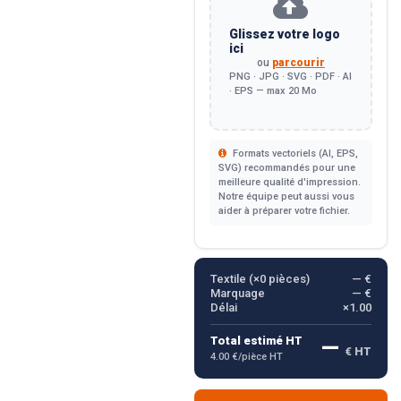
Glissez votre logo
ici
ou
parcourir
PNG · JPG · SVG · PDF · AI
· EPS — max 20 Mo
Formats vectoriels (AI, EPS,
SVG) recommandés pour une
meilleure qualité d'impression.
Notre équipe peut aussi vous
aider à préparer votre fichier.
Textile (×
0
pièces)
— €
Marquage
— €
Délai
×1.00
—
Total estimé HT
€ HT
4.00 €/pièce HT