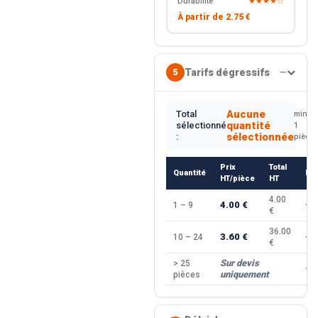
Durabilité
★★★★☆
À partir de
2.75 €
Tarifs dégressifs
5
—
Aucune
Total
min.
quantité
sélectionné
1
sélectionnée
:
pièce
Prix
Total
Quantité
Re
HT/pièce
HT
4.00
4.00 €
1 – 9
—
€
36.00
3.60 €
10 – 24
−1
€
Sur devis
> 25
—
uniquement
pièces