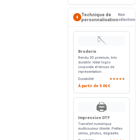
Technique de
Non
4
personnalisation
sélectionné
🪡
Broderie
Rendu 3D premium, très
durable. Idéal logos
corporate et tenues de
représentation.
Durabilité
★★★★★
À partir de
5.00 €
🖨️
Impression DTF
Transfert numérique
multicouleur illimité. Petites
séries, photos, dégradés.