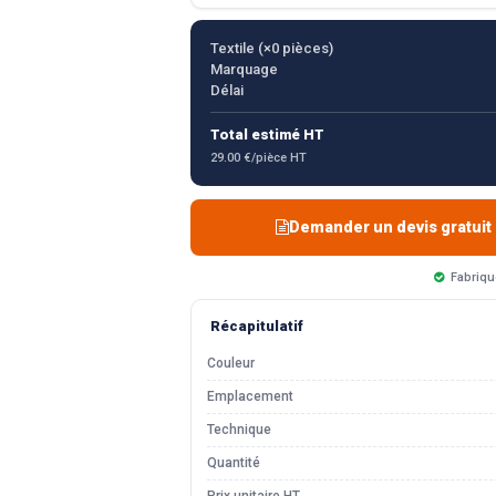
Textile (×
0
pièces)
Marquage
Délai
Total estimé HT
29.00 €/pièce HT
Demander un devis gratuit
Fabriqu
Récapitulatif
Couleur
Emplacement
Technique
Quantité
Prix unitaire HT