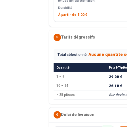
tenues de représentation.
Durabilité
À partir de
5.00 €
Tarifs dégressifs
5
Aucune quantité s
Total sélectionné :
Quantité
Prix HT/piè
1 – 9
29.00 €
10 – 24
26.10 €
> 25 pièces
Sur devis 
Délai de livraison
6