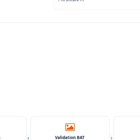
›
›
n
Validation BAT