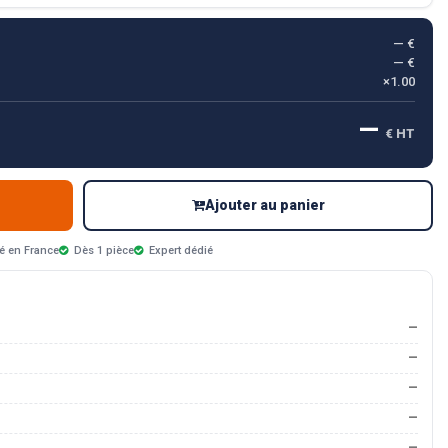
— €
— €
×1.00
—
€ HT
Ajouter au panier
é en France
Dès 1 pièce
Expert dédié
—
—
—
—
—