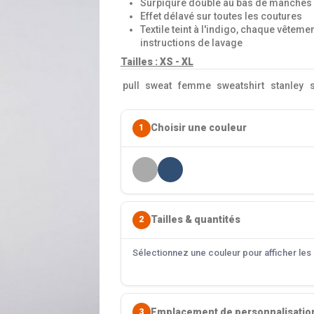
Surpiqûre double au bas de manches 
Effet délavé sur toutes les coutures
Textile teint à l'indigo, chaque vêteme
instructions de lavage
Tailles : XS - XL
pull
sweat
femme
sweatshirt
stanley
s
Choisir une couleur
1
Tailles & quantités
2
Sélectionnez une couleur pour afficher les s
Emplacement de personnalisatio
3