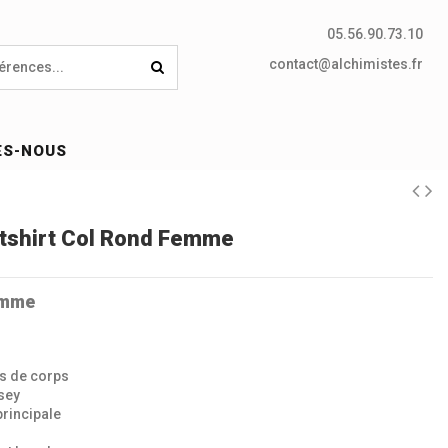
05.56.90.73.10
contact@alchimistes.fr
ES-NOUS
atshirt Col Rond Femme
emme
as de corps
rsey
principale