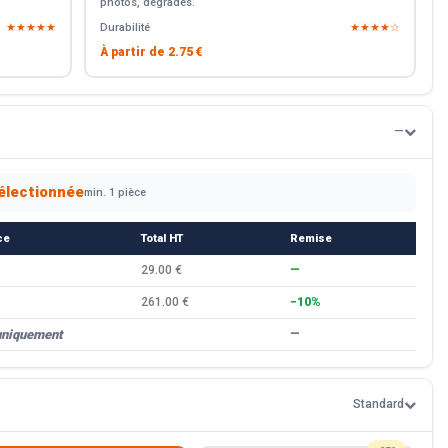
photos, dégradés.
★★★★★
Durabilité
★★★★☆
À partir de
2.75 €
—
électionnée
min. 1 pièce
ce
Total HT
Remise
29.00 €
—
261.00 €
−10%
uniquement
—
Standard