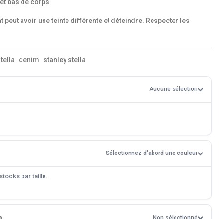
et bas de corps
nt peut avoir une teinte différente et déteindre. Respecter les
tella
denim
stanley stella
Aucune sélection
Sélectionnez d'abord une couleur
tocks par taille.
n
Non sélectionné