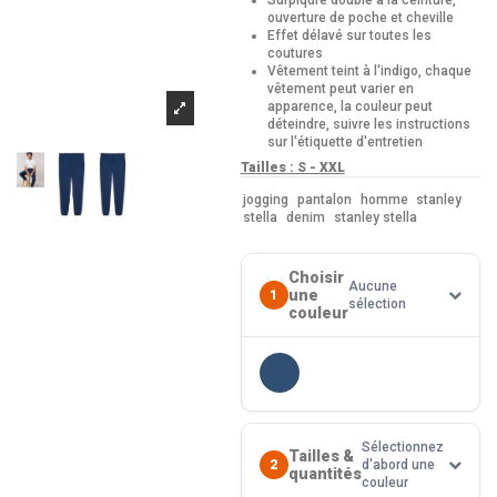
ouverture de poche et cheville
Effet délavé sur toutes les
coutures
Vêtement teint à l'indigo, chaque
vêtement peut varier en
apparence, la couleur peut
déteindre, suivre les instructions
sur l'étiquette d'entretien
Tailles : S - XXL
jogging
pantalon
homme
stanley
stella
denim
stanley stella
Choisir
Aucune
une
1
sélection
couleur
Sélectionnez
Tailles &
2
d'abord une
quantités
couleur