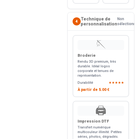
Technique de
Non
4
personnalisation
sélectionné
🪡
Broderie
Rendu 3D premium, très
durable. Idéal logos
corporate et tenues de
représentation.
Durabilité
★★★★★
À partir de
5.00 €
🖨️
Impression DTF
Transfert numérique
multicouleur illimité. Petites
séries, photos, dégradés.