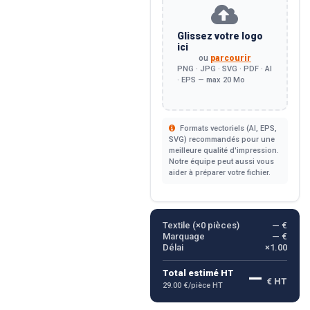
Glissez votre logo
ici
ou
parcourir
PNG · JPG · SVG · PDF · AI
· EPS — max 20 Mo
Formats vectoriels (AI, EPS,
SVG) recommandés pour une
meilleure qualité d'impression.
Notre équipe peut aussi vous
aider à préparer votre fichier.
Textile (×
0
pièces)
— €
Marquage
— €
Délai
×1.00
—
Total estimé HT
€ HT
29.00 €/pièce HT