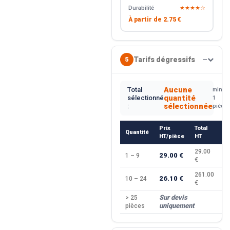
Durabilité
★★★★☆
À partir de
2.75 €
Tarifs dégressifs
5
—
Aucune
Total
min.
quantité
sélectionné
1
sélectionnée
:
pièce
Prix
Total
Quantité
R
HT/pièce
HT
29.00
29.00 €
1 – 9
—
€
261.00
26.10 €
10 – 24
−
€
Sur devis
> 25
—
uniquement
pièces