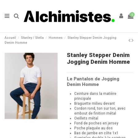
0
Accueil
Stanley / Stella
Hommes
Stanley Stepper Denim Jogging
Denim Homme
Stanley Stepper Denim
Jogging Denim Homme
Le Pantalon de Jogging
Denim Homme
Ceinture dans la matière
principale
Braguette milieu devant
Cordon rond, ton sur ton, avec
embout de finition métal
Oeillets métal
Fond de poches en jersey
Poche plaquée au dos
Bas de jambe en côte 1x1
Surpiqûre double à la ceinture,