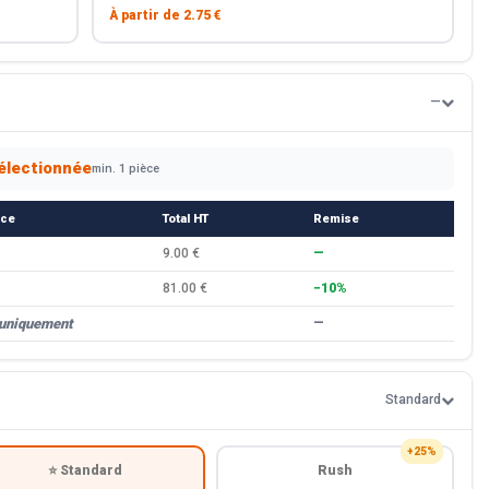
À partir de
2.75 €
—
électionnée
min. 1 pièce
èce
Total HT
Remise
9.00 €
—
81.00 €
−10%
 uniquement
—
Standard
+25%
⭐ Standard
Rush