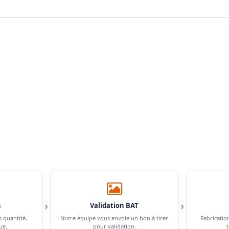
›
›
n
Validation BAT
s quantité,
Notre équipe vous envoie un bon à tirer
Fabricatio
ue.
pour validation.
t