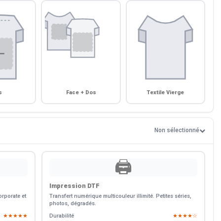
s
Face + Dos
Textile Vierge
Non sélectionné
🖨️
Impression DTF
rporate et
Transfert numérique multicouleur illimité. Petites séries,
photos, dégradés.
★★★★★
Durabilité
★★★★☆