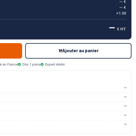
— €
— €
×1.00
—
€ HT
Ajouter au panier
é en France
Dès 1 pièce
Expert dédié
—
—
—
—
—