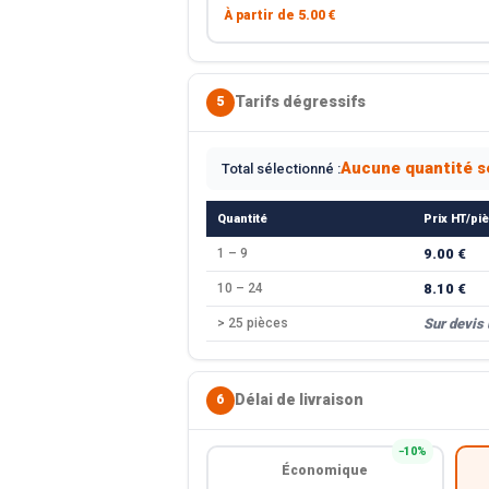
À partir de
5.00 €
Tarifs dégressifs
5
Aucune quantité s
Total sélectionné :
Quantité
Prix HT/pi
1 – 9
9.00 €
10 – 24
8.10 €
> 25 pièces
Sur devis
Délai de livraison
6
−10%
Économique