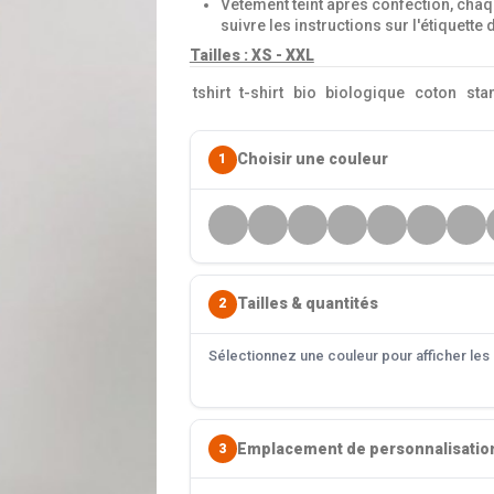
Vêtement teint après confection, chaq
suivre les instructions sur l'étiquette 
Tailles : XS - XXL
tshirt
t-shirt
bio
biologique
coton
sta
Choisir une couleur
1
Tailles & quantités
2
Sélectionnez une couleur pour afficher les s
Emplacement de personnalisatio
3