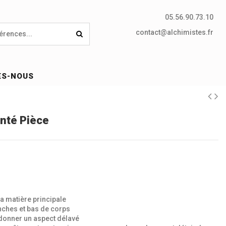
05.56.90.73.10
contact@alchimistes.fr
ES-NOUS
inté Pièce
la matière principale
nches et bas de corps
donner un aspect délavé