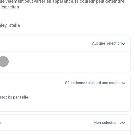
ue vêtement peut varier en apparence, la couleur peut déteindre,
d'entretien
nley
stella
Aucune sélection
Sélectionnez d'abord une couleur
tocks par taille.
n
Non sélectionné