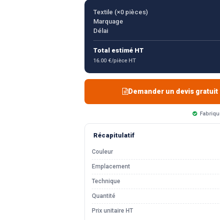
Textile (×
0
pièces)
Marquage
Délai
Total estimé HT
16.00 €/pièce HT
Demander un devis gratuit
Fabriqu
Récapitulatif
Couleur
Emplacement
Technique
Quantité
Prix unitaire HT