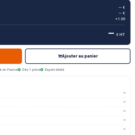
— €
— €
×1.00
—
€ HT
Ajouter au panier
é en France
Dès 1 pièce
Expert dédié
—
—
—
—
—