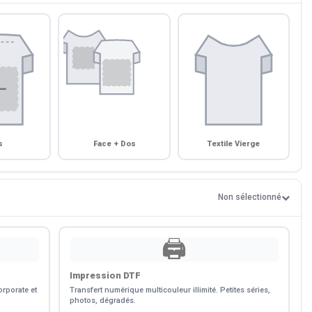
s
Face + Dos
Textile Vierge
Non sélectionné
🖨️
Impression DTF
rporate et
Transfert numérique multicouleur illimité. Petites séries,
photos, dégradés.