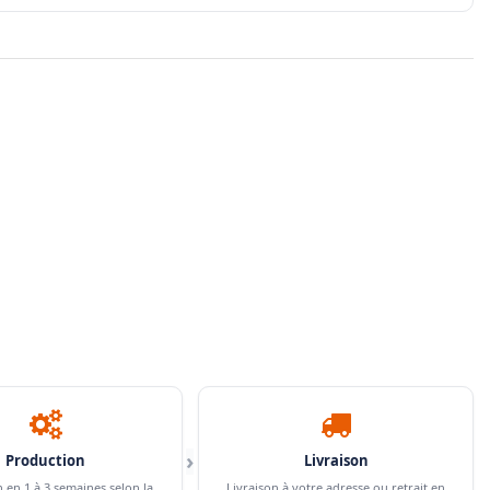
›
Production
Livraison
n en 1 à 3 semaines selon la
Livraison à votre adresse ou retrait en