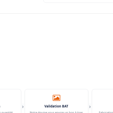
›
›
n
Validation BAT
s quantité,
Notre équipe vous envoie un bon à tirer
Fabricatio