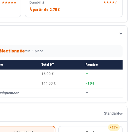
★★★★★
Durabilité
★★★★☆
À partir de
2.75 €
—
électionnée
min. 1 pièce
ce
Total HT
Remise
16.00 €
—
144.00 €
−10%
uniquement
—
Standard
+25%