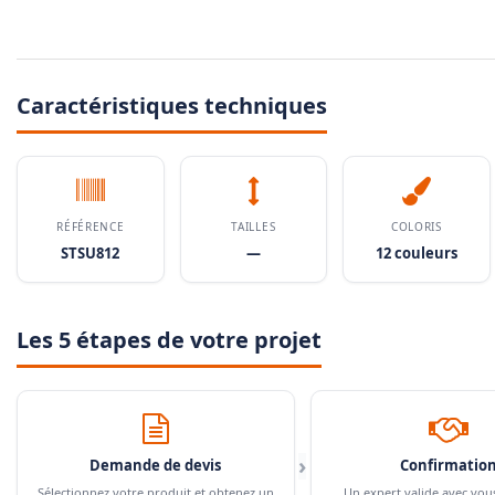
Caractéristiques techniques
RÉFÉRENCE
TAILLES
COLORIS
STSU812
—
12 couleurs
Les 5 étapes de votre projet
›
Demande de devis
Confirmatio
Sélectionnez votre produit et obtenez un
Un expert valide avec vou