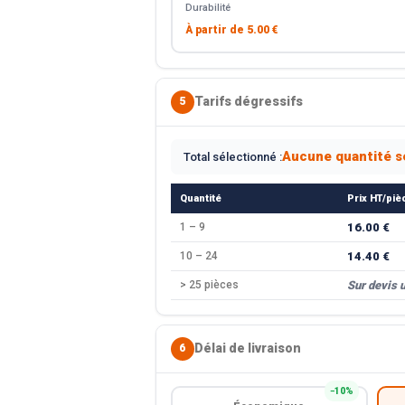
Durabilité
À partir de
5.00 €
Tarifs dégressifs
5
Aucune quantité s
Total sélectionné :
Quantité
Prix HT/piè
1 – 9
16.00 €
10 – 24
14.40 €
> 25 pièces
Sur devis 
Délai de livraison
6
−10%