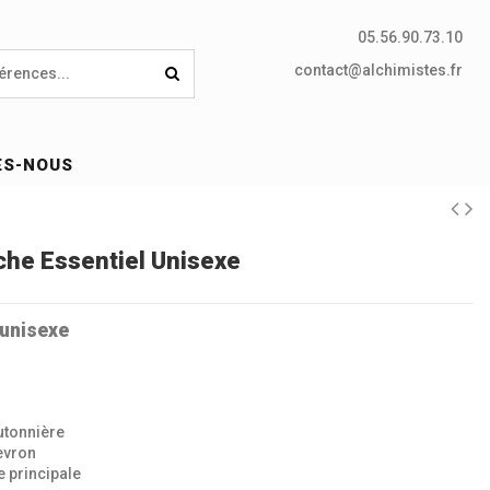
05.56.90.73.10
contact@alchimistes.fr
ES-NOUS
he Essentiel Unisexe
 unisexe
utonnière
evron
e principale