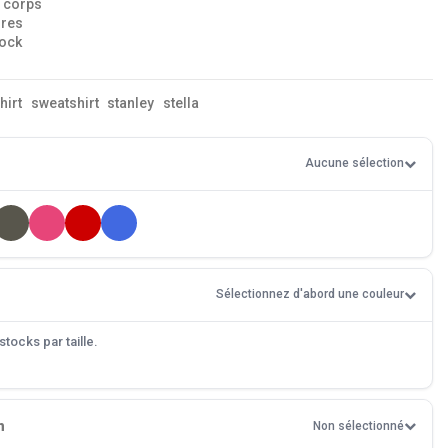
e corps
ures
lock
hirt
sweatshirt
stanley
stella
Aucune sélection
Sélectionnez d'abord une couleur
tocks par taille.
n
Non sélectionné