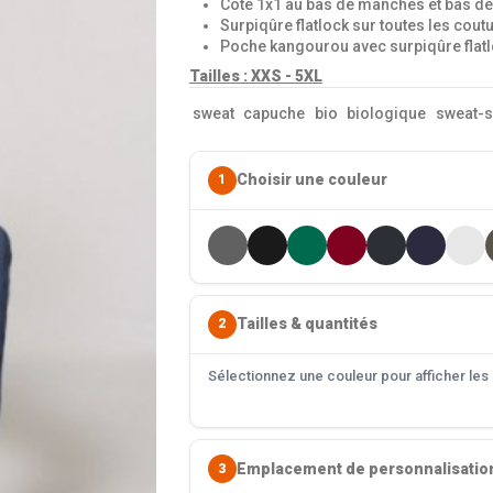
Côte 1x1 au bas de manches et bas d
Surpiqûre flatlock sur toutes les cout
Poche kangourou avec surpiqûre flat
Tailles : XXS - 5XL
sweat
capuche
bio
biologique
sweat-s
Choisir une couleur
1
Tailles & quantités
2
Sélectionnez une couleur pour afficher les s
Emplacement de personnalisatio
3