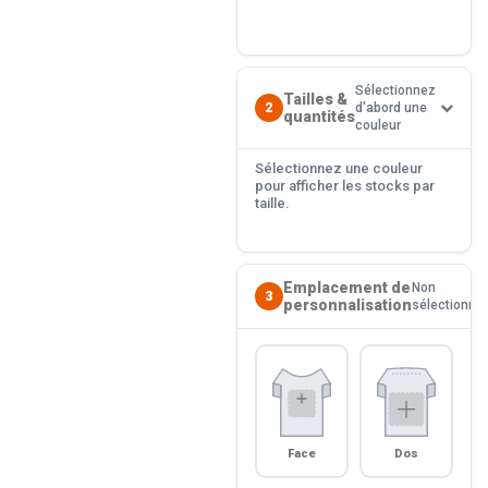
Sélectionnez
Tailles &
2
d'abord une
quantités
couleur
Sélectionnez une couleur
pour afficher les stocks par
taille.
Emplacement de
Non
3
personnalisation
sélectionné
Face
Dos