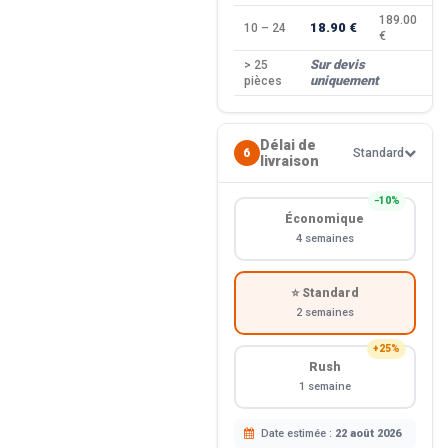
189.00
18.90 €
10 – 24
−
€
Sur devis
> 25
—
uniquement
pièces
Délai de
6
Standard
livraison
−10%
Économique
4 semaines
⭐ Standard
2 semaines
+25%
Rush
1 semaine
Date estimée :
22 août 2026