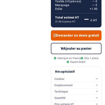
Textile (×
0
pièces)
— €
Marquage
— €
Délai
×1.00
—
Total estimé HT
€ HT
21.00 €/pièce HT
Demander un devis gratuit
Ajouter au panier
Fabriqué en France
Dès 1 pièce
Expert dédié
Récapitulatif
Couleur
—
Emplacement
—
Technique
—
Quantité
—
Prix unitaire HT
—