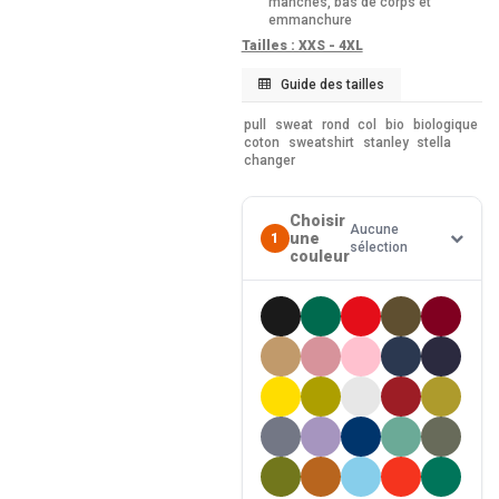
manches, bas de corps et
emmanchure
Tailles : XXS - 4XL
Guide des tailles
pull
sweat
rond
col
bio
biologique
coton
sweatshirt
stanley
stella
changer
Choisir
Aucune
une
1
sélection
couleur