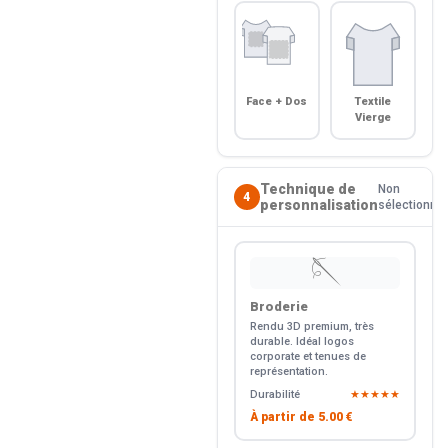
Face + Dos
Textile
Vierge
Technique de
Non
4
personnalisation
sélectionné
🪡
Broderie
Rendu 3D premium, très
durable. Idéal logos
corporate et tenues de
représentation.
Durabilité
★★★★★
À partir de
5.00 €