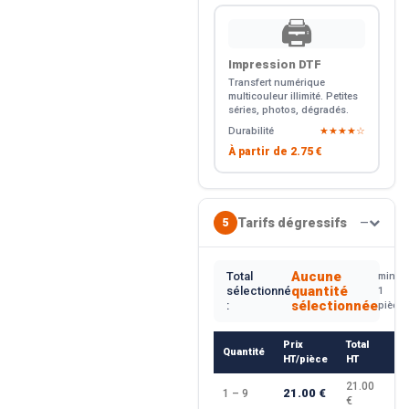
🖨️
Impression DTF
Transfert numérique
multicouleur illimité. Petites
séries, photos, dégradés.
Durabilité
★★★★☆
À partir de
2.75 €
Tarifs dégressifs
5
—
Aucune
Total
min.
quantité
sélectionné
1
sélectionnée
:
pièce
Prix
Total
Quantité
R
HT/pièce
HT
21.00
21.00 €
1 – 9
—
€