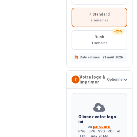
⭐ Standard
2 semaines
+25%
Rush
1 semaine
Date estimée :
21 août 2026
Votre logo à
7
Optionnel
imprimer
Glissez votre logo
ici
ou
parcourir
PNG · JPG · SVG · PDF · AI
· EPS — max 20 Mo