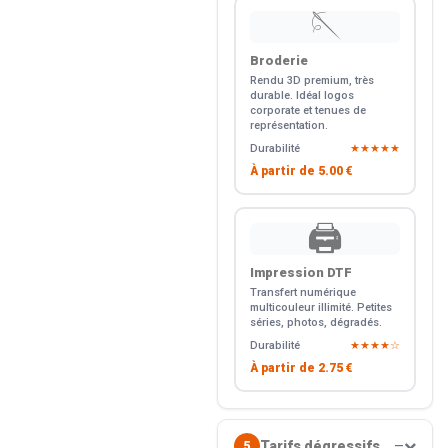
🪡
Broderie
Rendu 3D premium, très
durable. Idéal logos
corporate et tenues de
représentation.
Durabilité
★★★★★
À partir de
5.00 €
🖨️
Impression DTF
Transfert numérique
multicouleur illimité. Petites
séries, photos, dégradés.
Durabilité
★★★★☆
À partir de
2.75 €
Tarifs dégressifs
5
—