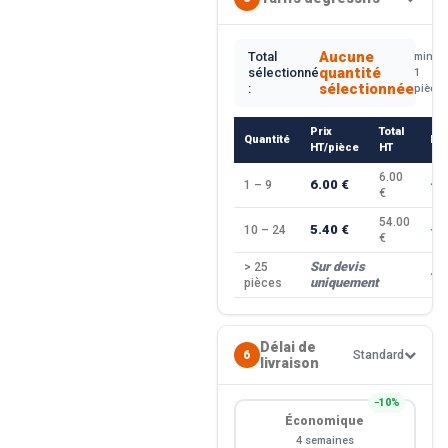
Aucune
Total
min.
quantité
sélectionné
1
sélectionnée
:
pièce
Prix
Total
Quantité
Re
HT/pièce
HT
6.00
6.00 €
1 – 9
—
€
54.00
5.40 €
10 – 24
−1
€
Sur devis
> 25
—
uniquement
pièces
Délai de
6
Standard
livraison
−10%
Économique
4 semaines