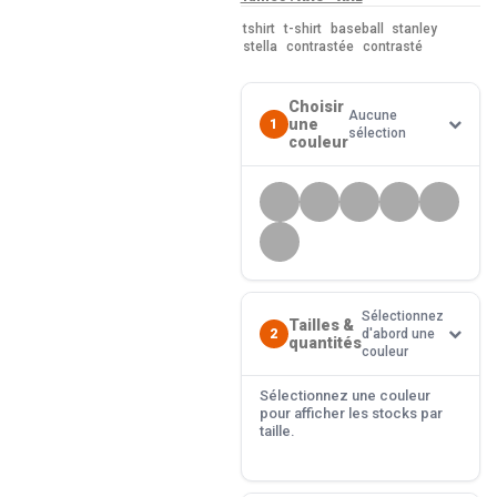
tshirt
t-shirt
baseball
stanley
stella
contrastée
contrasté
Choisir
Aucune
une
1
sélection
couleur
Sélectionnez
Tailles &
2
d'abord une
quantités
couleur
Sélectionnez une couleur
pour afficher les stocks par
taille.