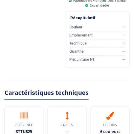
Fabriqué en France
Dès 1 pièce
Expert dédié
Récapitulatif
Couleur
—
Emplacement
—
Technique
—
Quantité
—
Prix unitaire HT
—
Caractéristiques techniques
RÉFÉRENCE
TAILLES
COLORIS
STTU825
—
6 couleurs