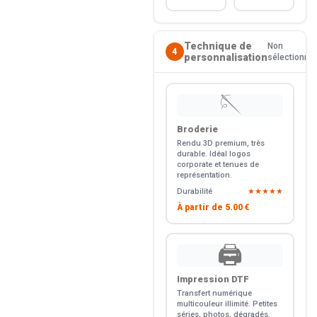
Technique de
Non
4
personnalisation
sélectionné
🪡
Broderie
Rendu 3D premium, très
durable. Idéal logos
corporate et tenues de
représentation.
Durabilité
★★★★★
À partir de
5.00 €
🖨️
Impression DTF
Transfert numérique
multicouleur illimité. Petites
séries, photos, dégradés.