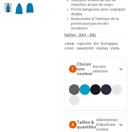
manches et bas de corps
Poche kangourou avec surpiqûre
double
Boutonnière à l'intérieur de la
poche pour passer des
écouteurs
Tailles : XXS - XXL
sweat
capuche
bio
biologique
coton
sweatshirt
stanley
stella
Choisir
Aucune
une
1
sélection
couleur
Sélectionnez
Tailles &
2
d'abord une
quantités
couleur