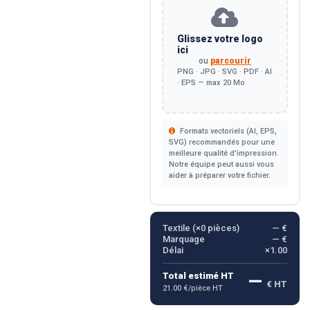
Glissez votre logo
ici
ou
parcourir
PNG · JPG · SVG · PDF · AI
· EPS — max 20 Mo
Formats vectoriels (AI, EPS,
SVG) recommandés pour une
meilleure qualité d'impression.
Notre équipe peut aussi vous
aider à préparer votre fichier.
Textile (×
0
pièces)
— €
Marquage
— €
Délai
×1.00
—
Total estimé HT
€ HT
21.00 €/pièce HT