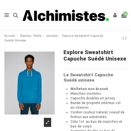
0
Accueil
Stanley / Stella
Unisexe
Explore Sweatshirt Capuche
Suédé Unisexe
Explore Sweatshirt
Capuche Suédé Unisexe
Le Sweatshirt Capuche
Suédé unisexe
Molleton non brossé
Manches montées
Capuche doublée en jersey
Bande de propreté intérieur col
en chevron
Cordon couleur naturel, noeud de
finition aux extrémités
Côte 1x1 au bas de manches et
bas de corps
Surpiqûre double au bas de