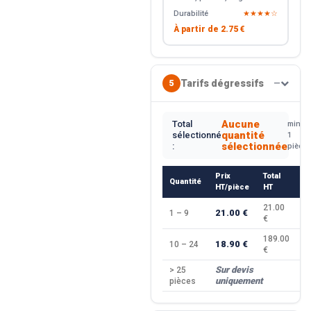
Durabilité
★★★★☆
À partir de
2.75 €
Tarifs dégressifs
5
—
Aucune
Total
min.
quantité
sélectionné
1
sélectionnée
:
pièce
Prix
Total
Quantité
R
HT/pièce
HT
21.00
21.00 €
1 – 9
—
€
189.00
18.90 €
10 – 24
−
€
Sur devis
> 25
—
uniquement
pièces