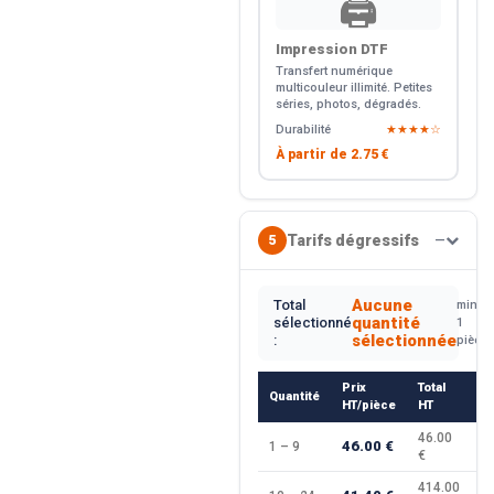
🖨️
Impression DTF
Transfert numérique
multicouleur illimité. Petites
séries, photos, dégradés.
Durabilité
★★★★☆
À partir de
2.75 €
Tarifs dégressifs
5
—
Aucune
Total
min.
quantité
sélectionné
1
sélectionnée
:
pièce
Prix
Total
Quantité
R
HT/pièce
HT
46.00
46.00 €
1 – 9
—
€
414.00