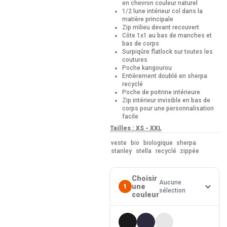
en chevron couleur naturel
1/2 lune intérieur col dans la
matière principale
Zip milieu devant recouvert
Côte 1x1 au bas de manches et
bas de corps
Surpiqûre flatlock sur toutes les
coutures
Poche kangourou
Entièrement doublé en sherpa
recyclé
Poche de poitrine intérieure
Zip intérieur invisible en bas de
corps pour une personnalisation
facile
Tailles : XS - XXL
veste
bio
biologique
sherpa
stanley
stella
recyclé
zippée
Choisir
Aucune
une
1
sélection
couleur