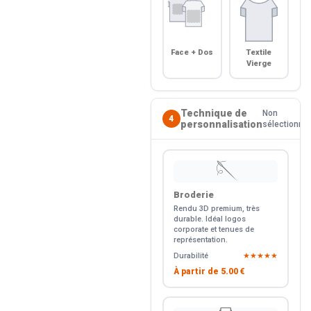
Face + Dos
Textile
Vierge
Technique de
Non
4
personnalisation
sélectionné
🪡
Broderie
Rendu 3D premium, très
durable. Idéal logos
corporate et tenues de
représentation.
Durabilité
★★★★★
À partir de
5.00 €