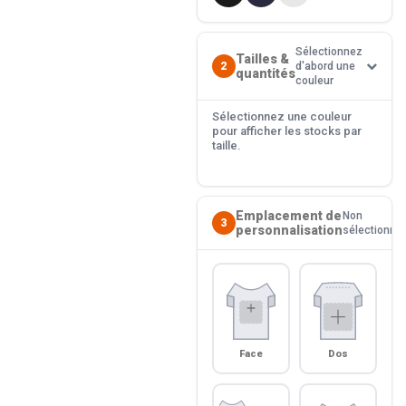
Sélectionnez
Tailles &
2
d'abord une
quantités
couleur
Sélectionnez une couleur
pour afficher les stocks par
taille.
Emplacement de
Non
3
personnalisation
sélectionné
Face
Dos