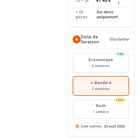
41.40 €
10 – 24
−
€
Sur devis
> 25
—
uniquement
pièces
Délai de
6
Standard
livraison
−10%
Économique
4 semaines
⭐ Standard
2 semaines
+25%
Rush
1 semaine
Date estimée :
23 août 2026