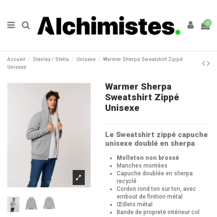
0
Accueil
Stanley / Stella
Unisexe
Warmer Sherpa Sweatshirt Zippé
Unisexe
Warmer Sherpa
Sweatshirt Zippé
Unisexe
Le Sweatshirt zippé capuche
unisexe doublé en sherpa
Molleton non brossé
Manches montées
Capuche doublée en sherpa
recyclé
Cordon rond ton sur ton, avec
embout de finition métal
Œillets métal
Bande de propreté intérieur col