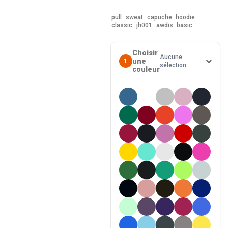
pull
sweat
capuche
hoodie
classic
jh001
awdis
basic
Choisir
Aucune
une
1
sélection
couleur