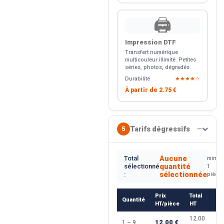
🖨️
Impression DTF
Transfert numérique
multicouleur illimité. Petites
séries, photos, dégradés.
Durabilité
★★★★☆
À partir de
2.75 €
Tarifs dégressifs
5
—
Aucune
Total
min.
quantité
sélectionné
1
sélectionnée
:
pièce
Prix
Total
Quantité
R
HT/pièce
HT
12.00
12.00 €
1 – 9
—