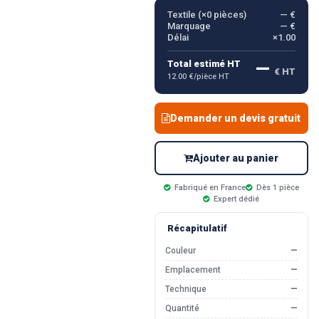
Textile (×
0
pièces)
— €
Marquage
— €
Délai
×1.00
—
Total estimé HT
€ HT
12.00 €/pièce HT
Demander un devis gratuit
Ajouter au panier
Fabriqué en France
Dès 1 pièce
Expert dédié
Récapitulatif
Couleur
—
Emplacement
—
Technique
—
Quantité
—