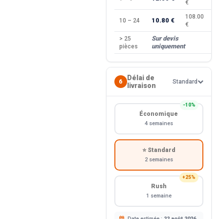
€
108.00
10.80 €
10 – 24
−
€
Sur devis
> 25
—
uniquement
pièces
Délai de
6
Standard
livraison
−10%
Économique
4 semaines
⭐ Standard
2 semaines
+25%
Rush
1 semaine
Date estimée :
22 août 2026