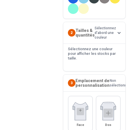
Sélectionnez
Tailles &
2
d'abord une
quantités
couleur
Sélectionnez une couleur
pour afficher les stocks par
taille.
Emplacement de
Non
3
personnalisation
sélectionné
Face
Dos