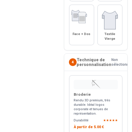
Face + Dos
Textile
Vierge
Technique de
Non
4
personnalisation
sélectionné
🪡
Broderie
Rendu 3D premium, très
durable. Idéal logos
corporate et tenues de
représentation.
Durabilité
★★★★★
À partir de
5.00 €