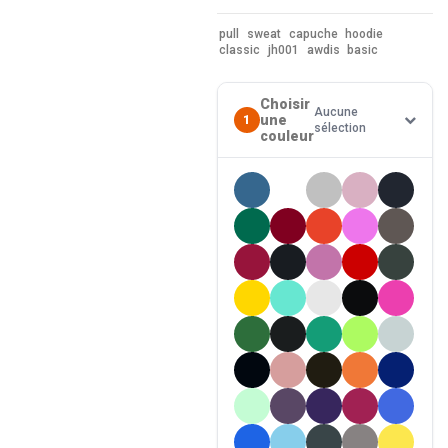
pull
sweat
capuche
hoodie
classic
jh001
awdis
basic
Choisir
Aucune
une
1
sélection
couleur