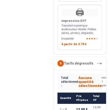
🖨️
Impression DTF
Transfert numérique
multicouleur illimité. Petites
séries, photos, dégradés.
Durabilité
★★★★☆
À partir de
2.75 €
Tarifs dégressifs
5
—
Aucune
Total
min.
quantité
sélectionné
1
sélectionnée
:
pièce
Prix
Total
Quantité
R
HT/pièce
HT
12.00
12.00 €
1 – 9
—