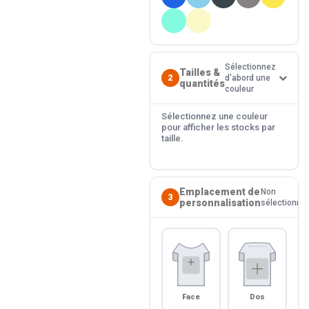
Sélectionnez
Tailles &
2
d'abord une
quantités
couleur
Sélectionnez une couleur
pour afficher les stocks par
taille.
Emplacement de
Non
3
personnalisation
sélectionné
Face
Dos