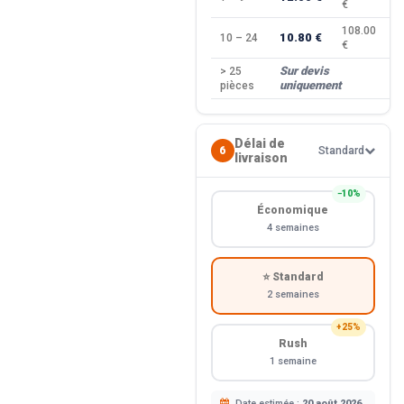
€
108.00
10.80 €
10 – 24
−
€
Sur devis
> 25
—
uniquement
pièces
Délai de
6
Standard
livraison
−10%
Économique
4 semaines
⭐ Standard
2 semaines
+25%
Rush
1 semaine
Date estimée :
20 août 2026