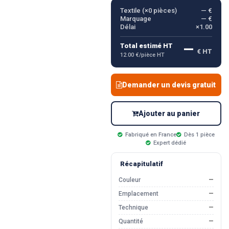
Textile (×
0
pièces)
— €
Marquage
— €
Délai
×1.00
—
Total estimé HT
€ HT
12.00 €/pièce HT
Demander un devis gratuit
Ajouter au panier
Fabriqué en France
Dès 1 pièce
Expert dédié
Récapitulatif
Couleur
—
Emplacement
—
Technique
—
Quantité
—