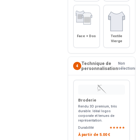
Face + Dos
Textile
Vierge
Technique de
Non
4
personnalisation
sélectionné
🪡
Broderie
Rendu 3D premium, très
durable. Idéal logos
corporate et tenues de
représentation.
Durabilité
★★★★★
À partir de
5.00 €