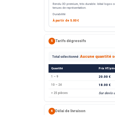
Rendu 3D premium, très durable. Idéal logos co
tenues de représentation.
Durabilité
À partir de
5.00 €
Tarifs dégressifs
5
Aucune quantité s
Total sélectionné :
Quantité
Prix HT/piè
1 – 9
20.00 €
10 – 24
18.00 €
> 25 pièces
Sur devis 
Délai de livraison
6