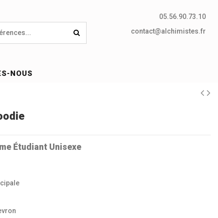
05.56.90.73.10
contact@alchimistes.fr
ES-NOUS
oodie
me Étudiant Unisexe
cipale
evron