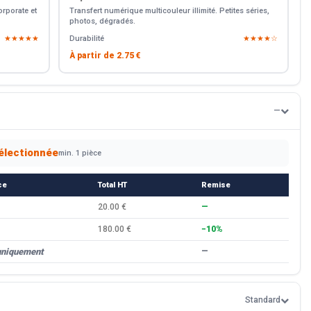
rporate et
Transfert numérique multicouleur illimité. Petites séries,
photos, dégradés.
★★★★★
Durabilité
★★★★☆
À partir de
2.75 €
—
électionnée
min. 1 pièce
ce
Total HT
Remise
20.00 €
—
180.00 €
−10%
uniquement
—
Standard