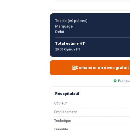
Textile (×
0
pièces)
Marquage
Délai
Total estimé HT
20.00 €/pièce HT
Demander un devis gratuit
Fabriqu
Récapitulatif
Couleur
Emplacement
Technique
Quantité