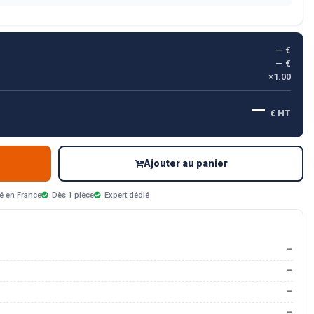
— €
— €
×1.00
—
€ HT
Ajouter au panier
é en France
Dès 1 pièce
Expert dédié
—
—
—
—