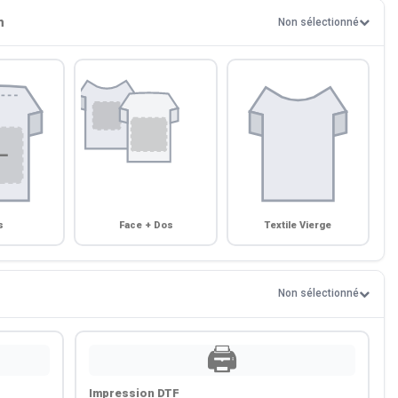
n
Non sélectionné
s
Face + Dos
Textile Vierge
Non sélectionné
🖨️
Impression DTF