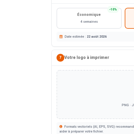
−10%
Économique
4 semaines
Date estimée :
22 août 2026
Votre logo à imprimer
7
PNG · J
Formats vectoriels (AI, EPS, SVG) recommandé
aider à préparer votre fichier.