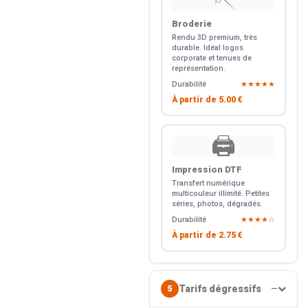
🪡
Broderie
Rendu 3D premium, très
durable. Idéal logos
corporate et tenues de
représentation.
Durabilité
★★★★★
À partir de
5.00 €
🖨️
Impression DTF
Transfert numérique
multicouleur illimité. Petites
séries, photos, dégradés.
Durabilité
★★★★☆
À partir de
2.75 €
Tarifs dégressifs
5
—