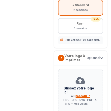
⭐ Standard
2 semaines
+25%
Rush
1 semaine
Date estimée :
22 août 2026
Votre logo à
7
Optionnel
imprimer
Glissez votre logo
ici
ou
parcourir
PNG · JPG · SVG · PDF · AI
· EPS — max 20 Mo