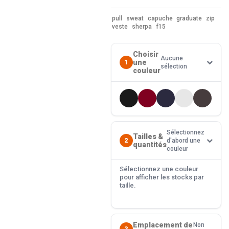
pull
sweat
capuche
graduate
zip
veste
sherpa
f15
Choisir
Aucune
une
1
sélection
couleur
Sélectionnez
Tailles &
2
d'abord une
quantités
couleur
Sélectionnez une couleur
pour afficher les stocks par
taille.
Emplacement de
Non
3