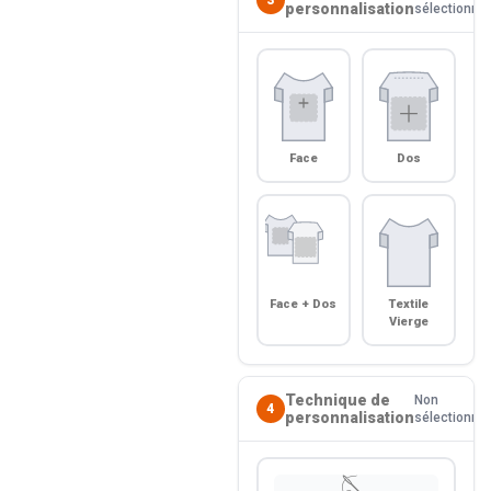
personnalisation
sélectionné
Face
Dos
Face + Dos
Textile
Vierge
Technique de
Non
4
personnalisation
sélectionné