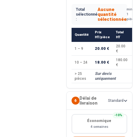
Aucune
Total
min.
quantité
sélectionné
1
sélectionnée
:
pièce
Prix
Total
Quantité
R
HT/pièce
HT
20.00
20.00 €
1 – 9
—
€
180.00
18.00 €
10 – 24
−
€
Sur devis
> 25
—
uniquement
pièces
Délai de
6
Standard
livraison
−10%
Économique
4 semaines