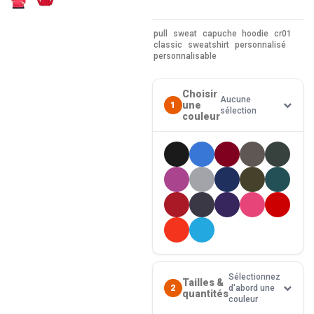
pull
sweat
capuche
hoodie
cr01
classic
sweatshirt
personnalisé
personnalisable
Choisir
Aucune
une
1
sélection
couleur
Sélectionnez
Tailles &
2
d'abord une
quantités
couleur