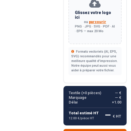
Glissez votre logo
ici
ou
parcourir
PNG · JPG · SVG · PDF · AI
· EPS — max 20 Mo
Formats vectoriels (AI, EPS,
SVG) recommandés pour une
meilleure qualité d'impression.
Notre équipe peut aussi vous
aider à préparer votre fichier.
Textile (×
0
pièces)
— €
Marquage
— €
Délai
×1.00
—
Total estimé HT
€ HT
12.00 €/pièce HT