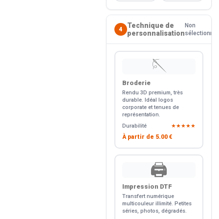
Technique de
Non
4
personnalisation
sélectionné
🪡
Broderie
Rendu 3D premium, très
durable. Idéal logos
corporate et tenues de
représentation.
Durabilité
★★★★★
À partir de
5.00 €
🖨️
Impression DTF
Transfert numérique
multicouleur illimité. Petites
séries, photos, dégradés.