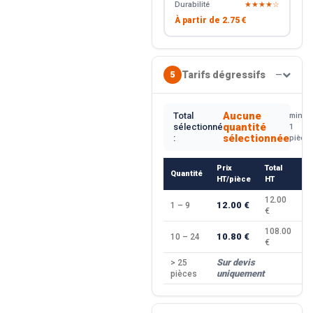
Durabilité
★★★★☆
À partir de
2.75 €
Tarifs dégressifs
5
—
Aucune
Total
min.
quantité
sélectionné
1
sélectionnée
:
pièce
Prix
Total
Quantité
R
HT/pièce
HT
12.00
12.00 €
1 – 9
—
€
108.00
10.80 €
10 – 24
−
€
Sur devis
> 25
—
uniquement
pièces