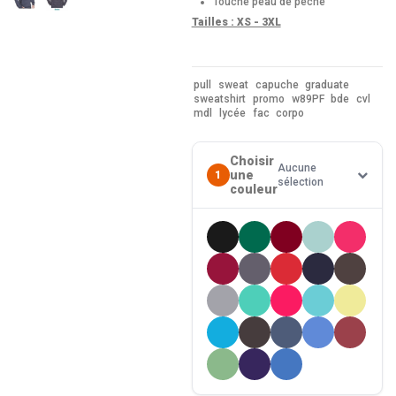
Touché peau de pêche
Tailles : XS - 3XL
pull
sweat
capuche
graduate
sweatshirt
promo
w89PF
bde
cvl
mdl
lycée
fac
corpo
Choisir
Aucune
une
1
sélection
couleur