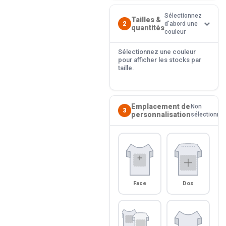
Sélectionnez
Tailles &
2
d'abord une
quantités
couleur
Sélectionnez une couleur
pour afficher les stocks par
taille.
Emplacement de
Non
3
personnalisation
sélectionné
Face
Dos