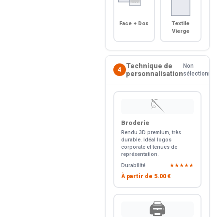
Face + Dos
Textile
Vierge
Technique de
Non
4
personnalisation
sélectionné
🪡
Broderie
Rendu 3D premium, très
durable. Idéal logos
corporate et tenues de
représentation.
Durabilité
★★★★★
À partir de
5.00 €
🖨️