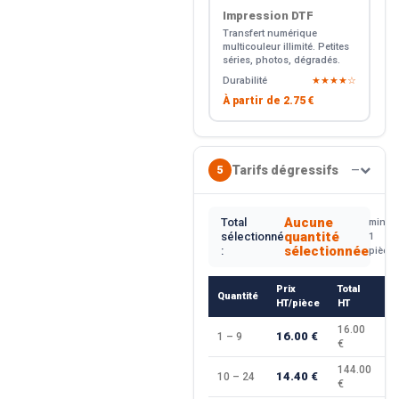
Impression DTF
Transfert numérique
multicouleur illimité. Petites
séries, photos, dégradés.
Durabilité
★★★★☆
À partir de
2.75 €
Tarifs dégressifs
5
—
Aucune
Total
min.
quantité
sélectionné
1
sélectionnée
:
pièce
Prix
Total
Quantité
R
HT/pièce
HT
16.00
16.00 €
1 – 9
—
€
144.00
14.40 €
10 – 24
−
€