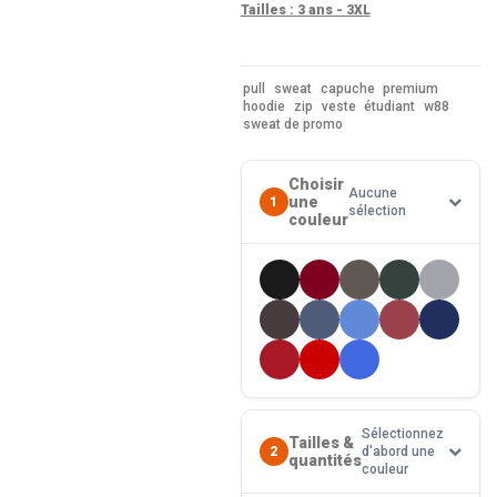
Tailles : 3 ans - 3XL
pull
sweat
capuche
premium
hoodie
zip
veste
étudiant
w88
sweat de promo
Choisir
Aucune
une
1
sélection
couleur
Sélectionnez
Tailles &
2
d'abord une
quantités
couleur