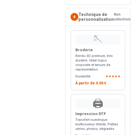
Technique de
Non
4
personnalisation
sélectionné
🪡
Broderie
Rendu 3D premium, très
durable. Idéal logos
corporate et tenues de
représentation.
Durabilité
★★★★★
À partir de
5.00 €
🖨️
Impression DTF
Transfert numérique
multicouleur illimité. Petites
séries, photos, dégradés.