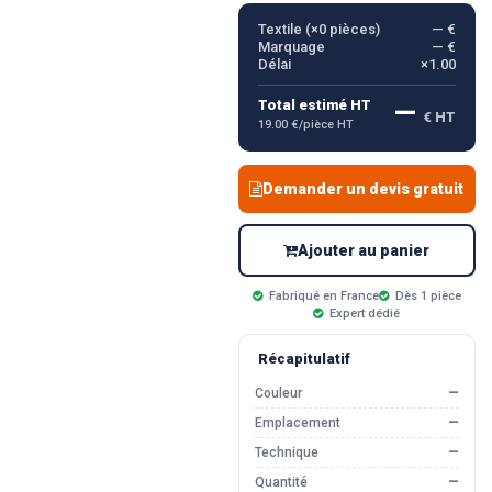
Textile (×
0
pièces)
— €
Marquage
— €
Délai
×1.00
—
Total estimé HT
€ HT
19.00 €/pièce HT
Demander un devis gratuit
Ajouter au panier
Fabriqué en France
Dès 1 pièce
Expert dédié
Récapitulatif
Couleur
—
Emplacement
—
Technique
—
Quantité
—