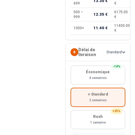
13.30 €
499
€
500 –
6175.00
12.35 €
999
€
11400.00
11.40 €
1000+
€
Délai de
6
Standard
livraison
−10%
Économique
4 semaines
⭐ Standard
2 semaines
+25%
Rush
1 semaine