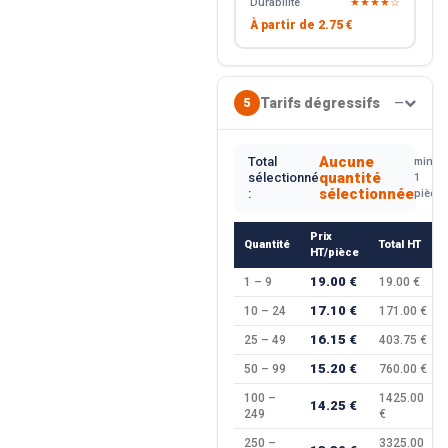
Durabilité
★★★★☆
À partir de
2.75 €
Tarifs dégressifs
5
—
Aucune
Total
min.
quantité
sélectionné
1
sélectionnée
:
pièce
Prix
Quantité
Total HT
HT/pièce
19.00 €
1 – 9
19.00 €
17.10 €
10 – 24
171.00 €
16.15 €
25 – 49
403.75 €
15.20 €
50 – 99
760.00 €
100 –
1425.00
14.25 €
249
€
250 –
3325.00