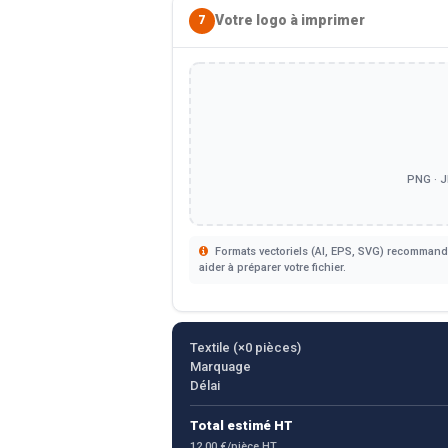
Votre logo à imprimer
7
PNG · J
Formats vectoriels (AI, EPS, SVG) recommandé
aider à préparer votre fichier.
Textile (×
0
pièces)
Marquage
Délai
Total estimé HT
12.00 €/pièce HT