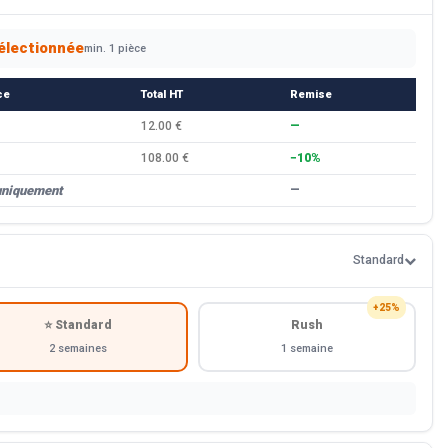
électionnée
min. 1 pièce
ce
Total HT
Remise
12.00 €
—
108.00 €
−10%
uniquement
—
Standard
+25%
⭐ Standard
Rush
2 semaines
1 semaine