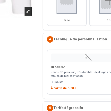
Face
Do
Technique de personnalisation
4
🪡
Broderie
Rendu 3D premium, très durable. Idéal logos co
tenues de représentation.
Durabilité
À partir de
5.00 €
Tarifs dégressifs
5