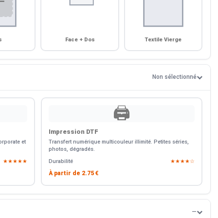
s
Face + Dos
Textile Vierge
Non sélectionné
🖨️
Impression DTF
rporate et
Transfert numérique multicouleur illimité. Petites séries,
photos, dégradés.
★★★★★
Durabilité
★★★★☆
À partir de
2.75 €
—