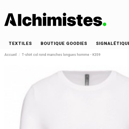
TEXTILES
BOUTIQUE GOODIES
SIGNALÉTIQU
Accueil
T-shirt col rond manches longues homme - K359