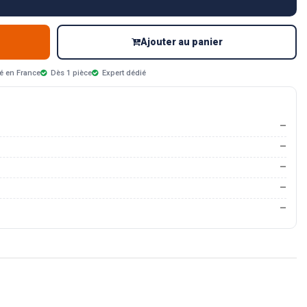
Ajouter au panier
é en France
Dès 1 pièce
Expert dédié
—
—
—
—
—