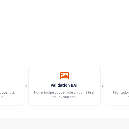
›
›
n
Validation BAT
s quantité,
Notre équipe vous envoie un bon à tirer
Fabricatio
ue.
pour validation.
t