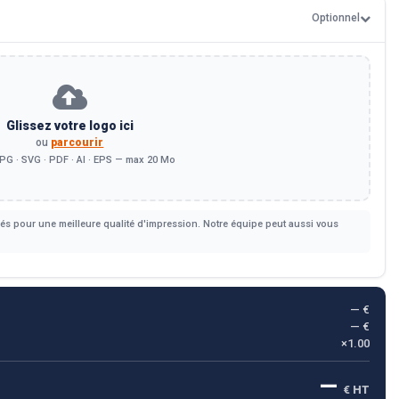
Optionnel
Glissez votre logo ici
ou
parcourir
PG · SVG · PDF · AI · EPS — max 20 Mo
s pour une meilleure qualité d'impression. Notre équipe peut aussi vous
— €
— €
×1.00
—
€ HT