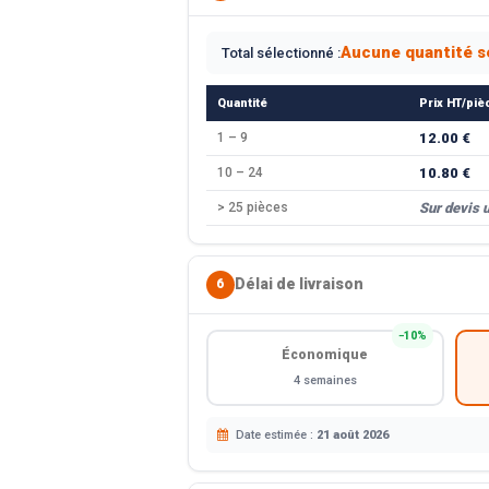
Aucune quantité s
Total sélectionné :
Quantité
Prix HT/piè
1 – 9
12.00 €
10 – 24
10.80 €
> 25 pièces
Sur devis 
Délai de livraison
6
−10%
Économique
4 semaines
Date estimée :
21 août 2026