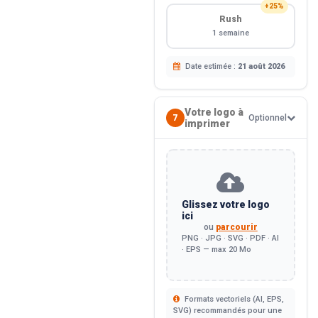
+25%
Rush
1 semaine
Date estimée :
21 août 2026
Votre logo à
7
Optionnel
imprimer
Glissez votre logo
ici
ou
parcourir
PNG · JPG · SVG · PDF · AI
· EPS — max 20 Mo
Formats vectoriels (AI, EPS,
SVG) recommandés pour une