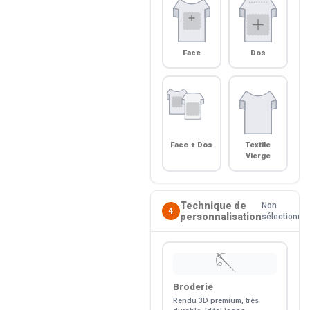
Face
Dos
Face + Dos
Textile
Vierge
Technique de
Non
4
personnalisation
sélectionné
🪡
Broderie
Rendu 3D premium, très