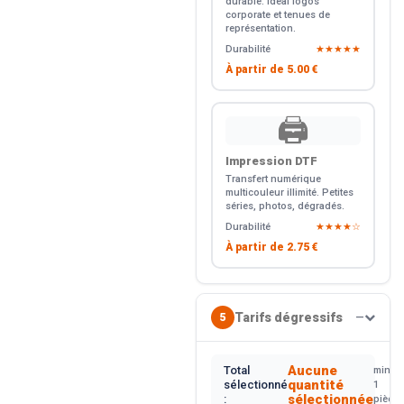
durable. Idéal logos
corporate et tenues de
représentation.
Durabilité
★★★★★
À partir de
5.00 €
🖨️
Impression DTF
Transfert numérique
multicouleur illimité. Petites
séries, photos, dégradés.
Durabilité
★★★★☆
À partir de
2.75 €
Tarifs dégressifs
5
—
Aucune
Total
min.
quantité
sélectionné
1
sélectionnée
:
pièce