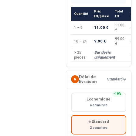
Prix
Total
Quantité
Re
HT/pièce
HT
11.00
11.00 €
1 – 9
—
€
99.00
9.90 €
10 – 24
−1
€
Sur devis
> 25
—
uniquement
pièces
Délai de
6
Standard
livraison
−10%
Économique
4 semaines
⭐ Standard
2 semaines