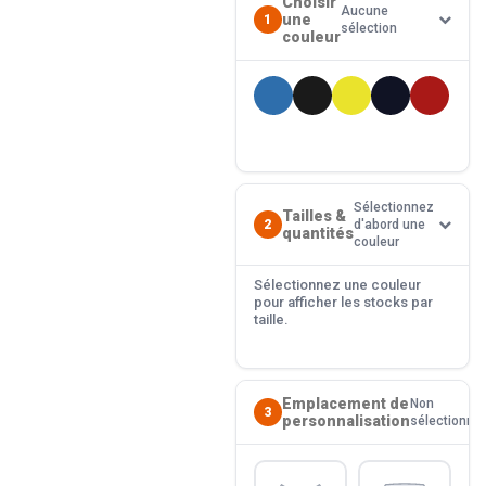
Choisir
Aucune
une
1
sélection
couleur
Sélectionnez
Tailles &
2
d'abord une
quantités
couleur
Sélectionnez une couleur
pour afficher les stocks par
taille.
Emplacement de
Non
3
personnalisation
sélectionné