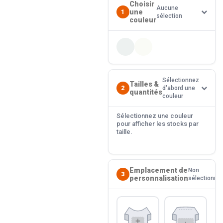
Choisir
Aucune
une
1
sélection
couleur
Sélectionnez
Tailles &
2
d'abord une
quantités
couleur
Sélectionnez une couleur
pour afficher les stocks par
taille.
Emplacement de
Non
3
personnalisation
sélectionné