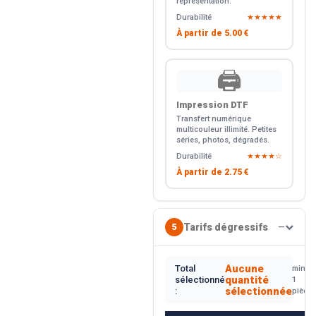
représentation.
Durabilité
★★★★★
À partir de
5.00 €
🖨️
Impression DTF
Transfert numérique
multicouleur illimité. Petites
séries, photos, dégradés.
Durabilité
★★★★☆
À partir de
2.75 €
Tarifs dégressifs
5
—
Aucune
Total
min.
quantité
sélectionné
1
sélectionnée
:
pièce