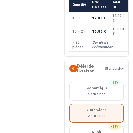
Prix
Total
Quantité
R
HT/pièce
HT
12.00
12.00 €
1 – 9
—
€
108.00
10.80 €
10 – 24
−
€
Sur devis
> 25
—
uniquement
pièces
Délai de
6
Standard
livraison
−10%
Économique
4 semaines
⭐ Standard
2 semaines
+25%
Rush