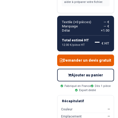
aider à préparer votre fichier.
Textile (×
0
pièces)
— €
Marquage
— €
Délai
×1.00
—
Total estimé HT
€ HT
12.00 €/pièce HT
Demander un devis gratuit
Ajouter au panier
Fabriqué en France
Dès 1 pièce
Expert dédié
Récapitulatif
Couleur
—
Emplacement
—