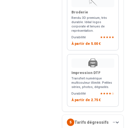
🪡
Broderie
Rendu 3D premium, très
durable. Idéal logos
corporate et tenues de
représentation.
Durabilité
★★★★★
À partir de
5.00 €
🖨️
Impression DTF
Transfert numérique
multicouleur illimité. Petites
séries, photos, dégradés.
Durabilité
★★★★☆
À partir de
2.75 €
Tarifs dégressifs
5
—