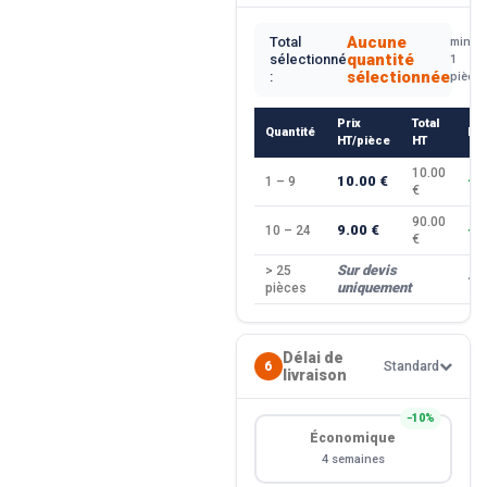
Aucune
Total
min.
quantité
sélectionné
1
sélectionnée
:
pièce
Prix
Total
Quantité
Re
HT/pièce
HT
10.00
10.00 €
1 – 9
—
€
90.00
9.00 €
10 – 24
−1
€
Sur devis
> 25
—
uniquement
pièces
Délai de
6
Standard
livraison
−10%
Économique
4 semaines