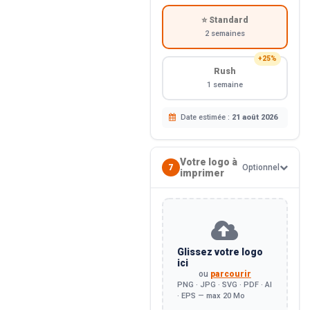
⭐ Standard
2 semaines
+25%
Rush
1 semaine
Date estimée :
21 août 2026
Votre logo à
7
Optionnel
imprimer
Glissez votre logo
ici
ou
parcourir
PNG · JPG · SVG · PDF · AI
· EPS — max 20 Mo