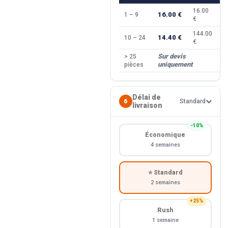
16.00
16.00 €
1 – 9
—
€
144.00
14.40 €
10 – 24
−
€
Sur devis
> 25
—
uniquement
pièces
Délai de
6
Standard
livraison
−10%
Économique
4 semaines
⭐ Standard
2 semaines
+25%
Rush
1 semaine