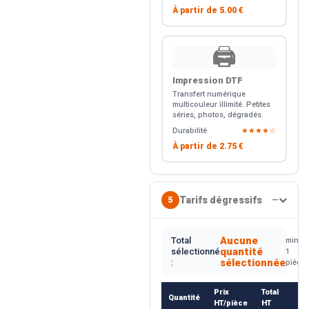
À partir de
5.00 €
🖨️
Impression DTF
Transfert numérique
multicouleur illimité. Petites
séries, photos, dégradés.
Durabilité
★★★★☆
À partir de
2.75 €
Tarifs dégressifs
5
—
Aucune
Total
min.
quantité
sélectionné
1
sélectionnée
:
pièce
Prix
Total
Quantité
R
HT/pièce
HT