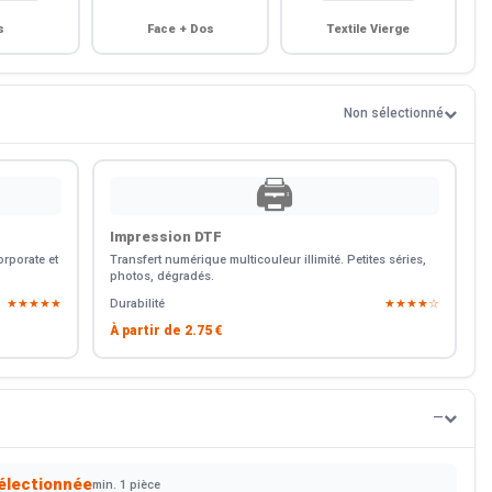
s
Face + Dos
Textile Vierge
Non sélectionné
🖨️
Impression DTF
rporate et
Transfert numérique multicouleur illimité. Petites séries,
photos, dégradés.
★★★★★
Durabilité
★★★★☆
À partir de
2.75 €
—
électionnée
min. 1 pièce