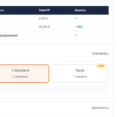
èce
Total HT
Remise
6.00 €
—
54.00 €
−10%
 uniquement
—
Standard
+25%
⭐ Standard
Rush
2 semaines
1 semaine
Optionnel