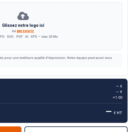
Glissez votre logo ici
ou
parcourir
PG · SVG · PDF · AI · EPS — max 20 Mo
s pour une meilleure qualité d'impression. Notre équipe peut aussi vous
— €
— €
×1.00
—
€ HT