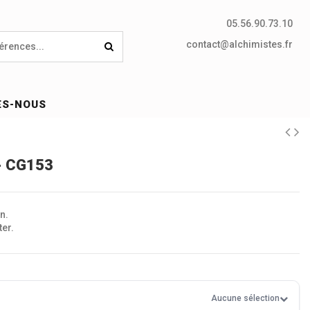
05.56.90.73.10
contact@alchimistes.fr
ES-NOUS
- CG153
n.
ter.
Aucune sélection