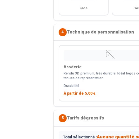
Face
Do
Technique de personnalisation
4
🪡
Broderie
Rendu 3D premium, très durable. Idéal logos co
tenues de représentation.
Durabilité
À partir de
5.00 €
Tarifs dégressifs
5
Aucune quantité s
Total sélectionné :