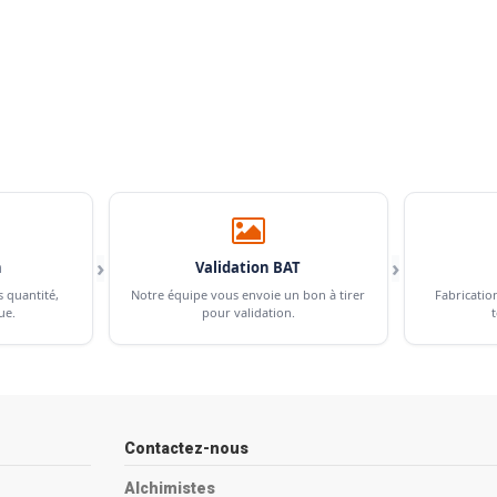
›
›
n
Validation BAT
s quantité,
Notre équipe vous envoie un bon à tirer
Fabricatio
ue.
pour validation.
t
Contactez-nous
Alchimistes