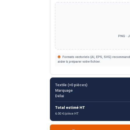
PNG · J
Formats vectoriels (AI, EPS, SVG) recommandé
aider à préparer votre fichier.
Textile (×
0
pièces)
Marquage
Délai
Total estimé HT
6.00 €/pièce HT