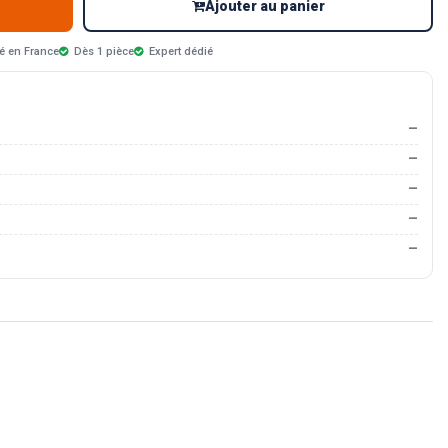
Ajouter au panier
é en France
Dès 1 pièce
Expert dédié
—
—
—
—
—