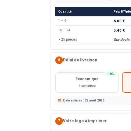
Quantité
Prix HT/pi
1 – 9
6.00 €
10 – 24
5.40 €
> 25 pièces
Sur devis
Délai de livraison
6
−10%
Économique
4 semaines
Date estimée :
22 août 2026
Votre logo à imprimer
7