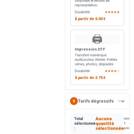
corporate et tenues de
représentation.
Durabilité
★★★★★
À partir de
5.00 €
🖨️
Impression DTF
Transfert numérique
multicouleur illimité. Petites
séries, photos, dégradés.
Durabilité
★★★★☆
À partir de
2.75 €
Tarifs dégressifs
5
—
Aucune
Total
min.
quantité
sélectionné
1
sélectionnée
:
pièce