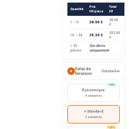
Prix
Total
Quantité
R
HT/pièce
HT
28.00
28.00 €
1 – 9
—
€
252.00
25.20 €
10 – 24
−
€
Sur devis
> 25
—
uniquement
pièces
Délai de
6
Standard
livraison
−10%
Économique
4 semaines
⭐ Standard
2 semaines
+25%