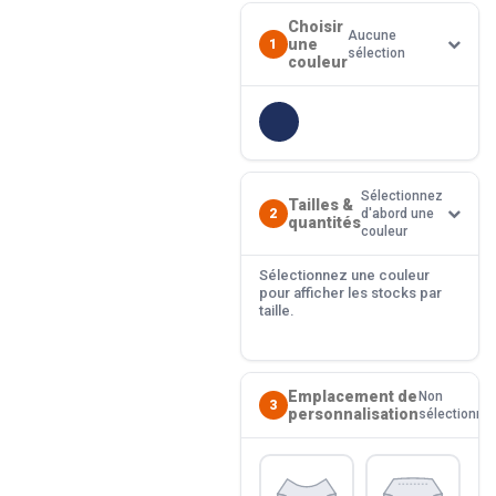
Choisir
Aucune
une
1
sélection
couleur
Sélectionnez
Tailles &
2
d'abord une
quantités
couleur
Sélectionnez une couleur
pour afficher les stocks par
taille.
Emplacement de
Non
3
personnalisation
sélectionné