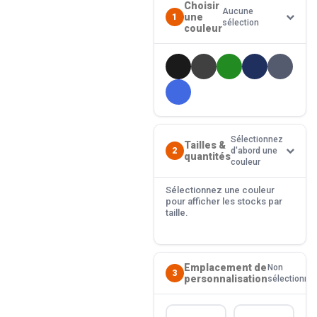
Choisir
Aucune
une
1
sélection
couleur
Sélectionnez
Tailles &
2
d'abord une
quantités
couleur
Sélectionnez une couleur
pour afficher les stocks par
taille.
Emplacement de
Non
3
personnalisation
sélectionné