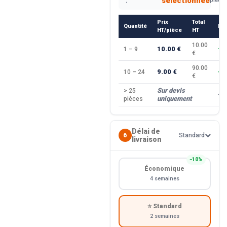
sélectionnée
:
pièce
Prix
Total
Quantité
Re
HT/pièce
HT
10.00
10.00 €
1 – 9
—
€
90.00
9.00 €
10 – 24
−1
€
Sur devis
> 25
—
uniquement
pièces
Délai de
6
Standard
livraison
−10%
Économique
4 semaines
⭐ Standard
2 semaines