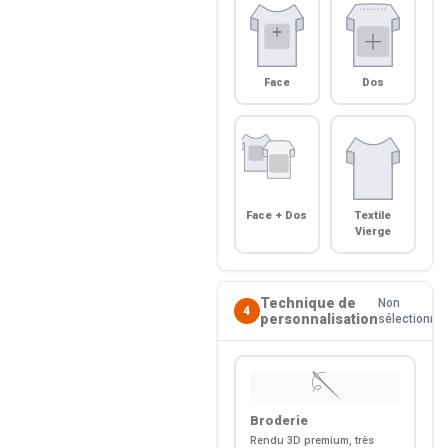
Face
Dos
Face + Dos
Textile
Vierge
Technique de
Non
4
personnalisation
sélectionné
🪡
Broderie
Rendu 3D premium, très